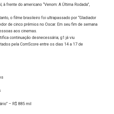
al, à frente do americano “Venom: A Última Rodada”,
nto, o filme brasileiro foi ultrapassado por “Gladiador
edor de cinco prêmios no Oscar. Em seu fim de semana
 pessoas aos cinemas.
tifica continuação desnecessária; g1 já viu
letados pela ComScore entre os dias 14 a 17 de
es
s
ário” – R$ 885 mil