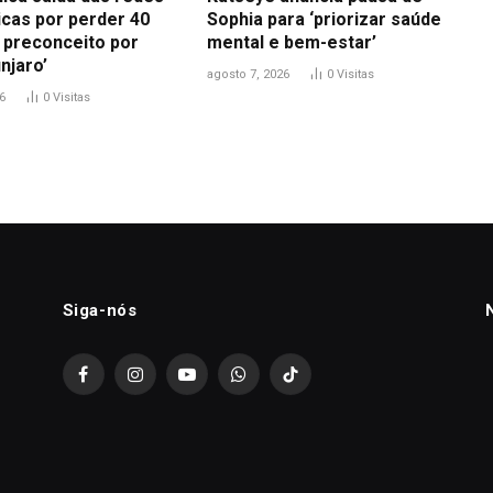
icas por perder 40
Sophia para ‘priorizar saúde
i preconceito por
mental e bem-estar’
njaro’
agosto 7, 2026
0
Visitas
6
0
Visitas
Siga-nós
Facebook
Instagram
YouTube
WhatsApp
TikTok