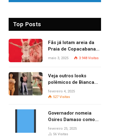
Top Posts
Fãs já lotam areia da
Praia de Copacabana
para o show de Lady
maio 3, 2025
3.948
Visitas
Gaga
Veja outros looks
polêmicos de Bianca
Censori, esposa de
fevereiro 4, 2025
Kanye West que
527
Visitas
apareceu nua no
Grammy 2025
Governador nomeia
Osires Damaso como
presidente do Ruraltins
fevereiro 25, 2025
56
Visitas