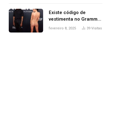
Existe código de
vestimenta no Grammy?
Questionamento surgiu
fevereiro 8, 2025
39
Visitas
após Bianca Censori,
mulher de Kanye West,
aparecer nua na
premiação