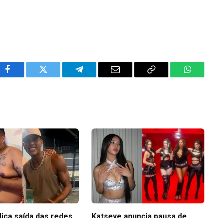
Facebook
Twitter
Telegram
Email
Copy
WhatsA
Link
lica saída das redes
Katseye anuncia pausa de