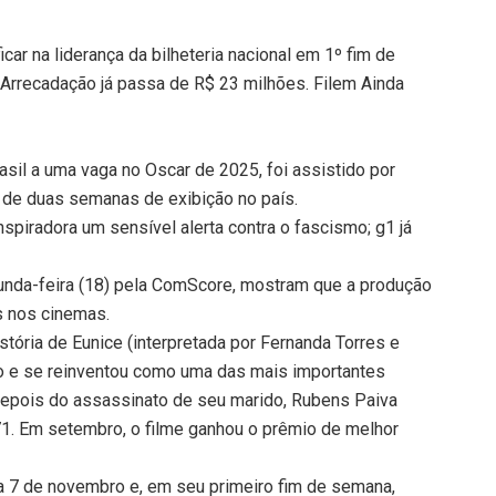
car na liderança da bilheteria nacional em 1º fim de
. Arrecadação já passa de R$ 23 milhões. Filem Ainda
rasil a uma vaga no Oscar de 2025, foi assistido por
de duas semanas de exibição no país.
inspiradora um sensível alerta contra o fascismo; g1 já
gunda-feira (18) pela ComScore, mostram que a produção
s nos cinemas.
história de Eunice (interpretada por Fernanda Torres e
o e se reinventou como uma das mais importantes
 depois do assassinato de seu marido, Rubens Paiva
971. Em setembro, o filme ganhou o prêmio de melhor
dia 7 de novembro e, em seu primeiro fim de semana,