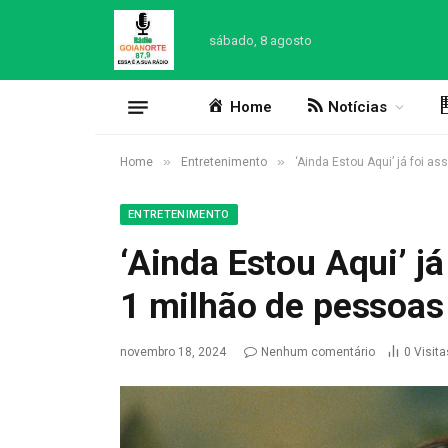
sábado, 8 agosto
Home
Notícias
»
»
Home
Entretenimento
‘Ainda Estou Aqui’ já foi a
ENTRETENIMENTO
‘Ainda Estou Aqui’ já
1 milhão de pessoas 
novembro 18, 2024
Nenhum comentário
0
Visita