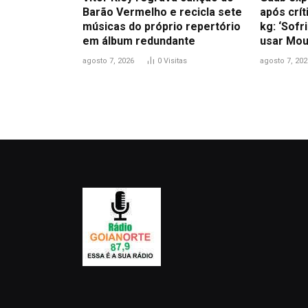
Barão Vermelho e recicla sete
após crít
músicas do próprio repertório
kg: ‘Sofr
em álbum redundante
usar Mou
agosto 7, 2026
0
Visitas
agosto 7, 202