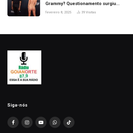
Grammy? Questionamento surgiu
após Bianca Censori, mulher de
fevereiro 8, 2025
39
Visitas
Kanye West, aparecer nua na
premiação
Siga-nós
Facebook
Instagram
YouTube
WhatsApp
TikTok