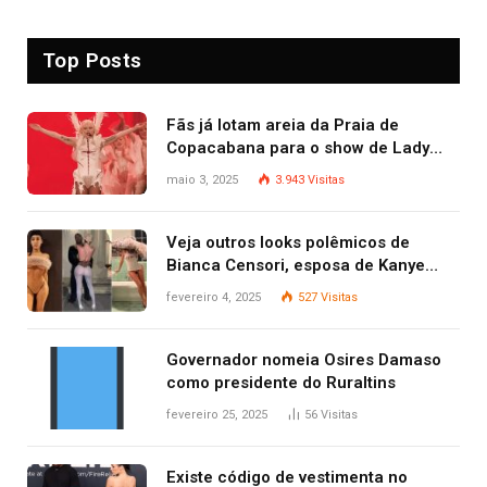
Top Posts
Fãs já lotam areia da Praia de
Copacabana para o show de Lady
Gaga
maio 3, 2025
3.943
Visitas
Veja outros looks polêmicos de
Bianca Censori, esposa de Kanye
West que apareceu nua no Grammy
fevereiro 4, 2025
527
Visitas
2025
Governador nomeia Osires Damaso
como presidente do Ruraltins
fevereiro 25, 2025
56
Visitas
Existe código de vestimenta no