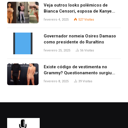
Veja outros looks polêmicos de
Bianca Censori, esposa de Kanye
West que apareceu nua no Grammy
fevereiro 4, 2025
527
Visitas
2025
Governador nomeia Osires Damaso
como presidente do Ruraltins
fevereiro 25, 2025
56
Visitas
Existe código de vestimenta no
Grammy? Questionamento surgiu
após Bianca Censori, mulher de
fevereiro 8, 2025
39
Visitas
Kanye West, aparecer nua na
premiação