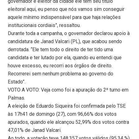
governador é eleitor da cidade ele tem seu título
eleitoral aqui, eu penso que nós vamos sim conseguir
aquele mínimo indispensável para que haja relações
institucionais cordiais”, ressaltou.
Durante toda a campanha, o governador declarou apoio à
candidatura de Janad Valcari (PL), que acabou sendo
derrotada. “Ele tem todo o direito de ter tido uma
candidata e ter lutado por ela, quando eu entendi que
houve excesso, eu recorri aos órgãos de direito.
Recorrerei sem nenhum problema ao governo do
Estado”.
VOTO A VOTO: Veja como foi a apuração do 2º turno em
Palmas.
A eleição de Eduardo Siqueira foi confirmada pelo TSE
às 17h41 de domingo (27), com 96,66% dos votos
apurados, quando ele alcançou 52,99% dos votos contra
47,01% de Janad Valcari.
Ao todo, a votação teve 148.357 votos válidos (95,34 %),