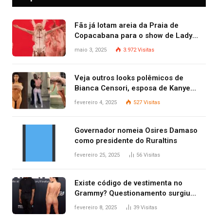
Fãs já lotam areia da Praia de
Copacabana para o show de Lady
Gaga
maio 3, 2025
3.972
Visitas
Veja outros looks polêmicos de
Bianca Censori, esposa de Kanye
West que apareceu nua no Grammy
fevereiro 4, 2025
527
Visitas
2025
Governador nomeia Osires Damaso
como presidente do Ruraltins
fevereiro 25, 2025
56
Visitas
Existe código de vestimenta no
Grammy? Questionamento surgiu
após Bianca Censori, mulher de
fevereiro 8, 2025
39
Visitas
Kanye West, aparecer nua na