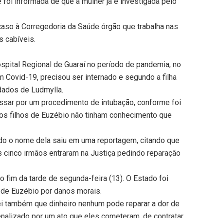
e foi informada de que a mulher já é investigada pelo
aso à Corregedoria da Saúde órgão que trabalha nas
s cabíveis.
ospital Regional de Guaraí no período de pandemia, no
 Covid-19, precisou ser internado e segundo a filha
uidados de Ludmylla.
ssar por um procedimento de intubação, conforme foi
 os filhos de Euzébio não tinham conhecimento que
do o nome dela saiu em uma reportagem, citando que
os cinco irmãos entraram na Justiça pedindo reparação
o fim da tarde de segunda-feira (13). O Estado foi
 de Euzébio por danos morais.
Sei também que dinheiro nenhum pode reparar a dor de
nalizado por um ato que eles cometeram, de contratar