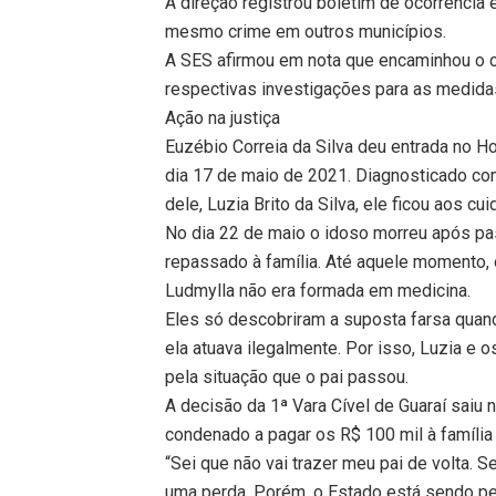
A direção registrou boletim de ocorrência 
mesmo crime em outros municípios.
A SES afirmou em nota que encaminhou o c
respectivas investigações para as medida
Ação na justiça
Euzébio Correia da Silva deu entrada no H
dia 17 de maio de 2021. Diagnosticado com
dele, Luzia Brito da Silva, ele ficou aos c
No dia 22 de maio o idoso morreu após pa
repassado à família. Até aquele momento,
Ludmylla não era formada em medicina.
Eles só descobriram a suposta farsa quan
ela atuava ilegalmente. Por isso, Luzia e 
pela situação que o pai passou.
A decisão da 1ª Vara Cível de Guaraí saiu n
condenado a pagar os R$ 100 mil à família
“Sei que não vai trazer meu pai de volta. 
uma perda. Porém, o Estado está sendo pe