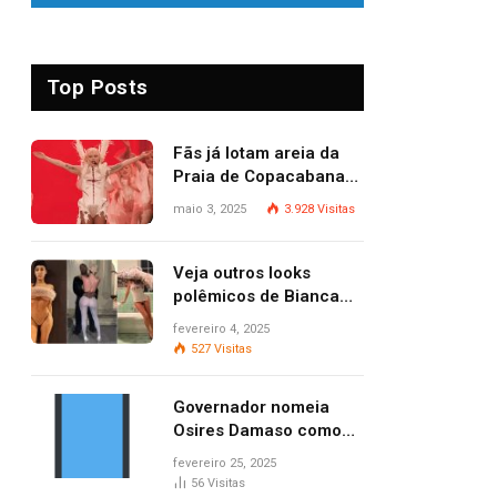
Top Posts
Fãs já lotam areia da
Praia de Copacabana
para o show de Lady
maio 3, 2025
3.928
Visitas
Gaga
Veja outros looks
polêmicos de Bianca
Censori, esposa de
fevereiro 4, 2025
Kanye West que
527
Visitas
apareceu nua no
Grammy 2025
Governador nomeia
Osires Damaso como
presidente do Ruraltins
fevereiro 25, 2025
56
Visitas