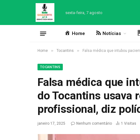
sexta-feira, 7 agosto
Home
Notícias
»
»
Home
Tocantins
Falsa médica que intubou paciente
TOCANTINS
Falsa médica que in
do Tocantins usava r
profissional, diz polí
janeiro 17, 2025
Nenhum comentário
1
Visitas