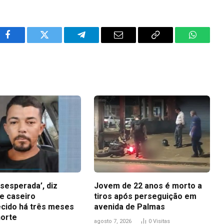
Facebook
Twitter
Telegram
Email
Copy
WhatsA
Link
sesperada’, diz
Jovem de 22 anos é morto a
e caseiro
tiros após perseguição em
cido há três meses
avenida de Palmas
orte
agosto 7, 2026
0
Visitas