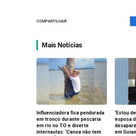
COMPARTILHAR.
Mais Notícias
Influenciadora fica pendurada
‘Estou de
em tronco durante pescaria
esposa d
em rio no TO e diverte
desapare
internautas: ‘Canoa não tem
em Goian