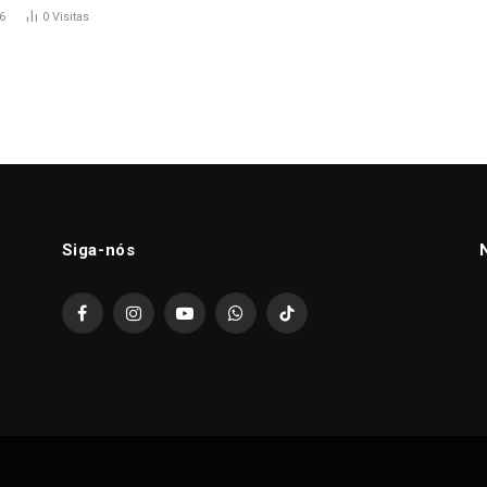
6
0
Visitas
Siga-nós
Facebook
Instagram
YouTube
WhatsApp
TikTok