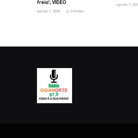
freio’; VÍDEO
agosto 7, 202
agosto 7, 2026
0
Visitas