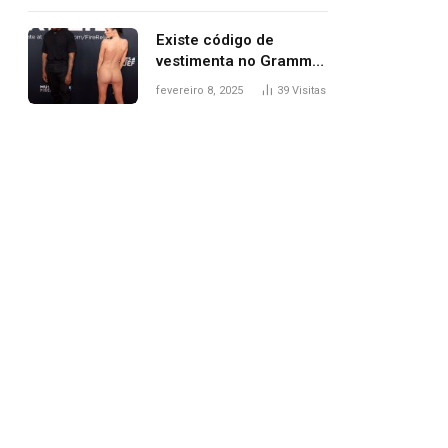
Existe código de
vestimenta no Grammy?
Questionamento surgiu
fevereiro 8, 2025
39
Visitas
após Bianca Censori,
mulher de Kanye West,
aparecer nua na
premiação