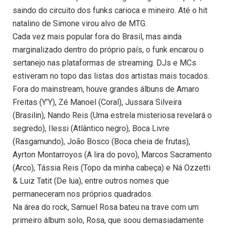
saindo do circuito dos funks carioca e mineiro. Até o hit
natalino de Simone virou alvo de MTG.
Cada vez mais popular fora do Brasil, mas ainda
marginalizado dentro do próprio país, o funk encarou o
sertanejo nas plataformas de streaming. DJs e MCs
estiveram no topo das listas dos artistas mais tocados.
Fora do mainstream, houve grandes álbuns de Amaro
Freitas (Y’Y), Zé Manoel (Coral), Jussara Silveira
(Brasilin), Nando Reis (Uma estrela misteriosa revelará o
segredo), Ilessi (Atlântico negro), Boca Livre
(Rasgamundo), João Bosco (Boca cheia de frutas),
Ayrton Montarroyos (A lira do povo), Marcos Sacramento
(Arco), Tássia Reis (Topo da minha cabeça) e Ná Ozzetti
& Luiz Tatit (De lua), entre outros nomes que
permaneceram nos próprios quadrados.
Na área do rock, Samuel Rosa bateu na trave com um
primeiro álbum solo, Rosa, que soou demasiadamente