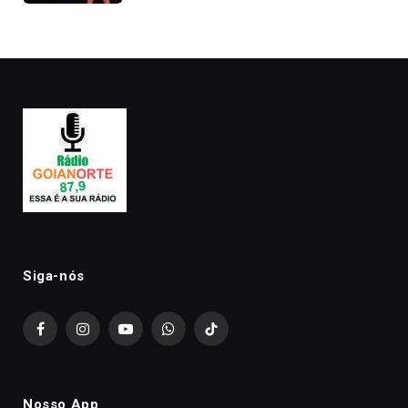
Kanye West, aparecer nua na
premiação
Siga-nós
Facebook
Instagram
YouTube
WhatsApp
TikTok
Nosso App