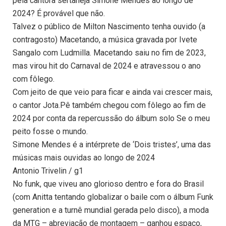
pela cantora sertaneja Simone Mendes ao longo de
2024? É provável que não.
Talvez o público de Milton Nascimento tenha ouvido (a
contragosto) Macetando, a música gravada por Ivete
Sangalo com Ludmilla. Macetando saiu no fim de 2023,
mas virou hit do Carnaval de 2024 e atravessou o ano
com fôlego.
Com jeito de que veio para ficar e ainda vai crescer mais,
o cantor Jota.Pê também chegou com fôlego ao fim de
2024 por conta da repercussão do álbum solo Se o meu
peito fosse o mundo.
Simone Mendes é a intérprete de ‘Dois tristes’, uma das
músicas mais ouvidas ao longo de 2024
Antonio Trivelin / g1
No funk, que viveu ano glorioso dentro e fora do Brasil
(com Anitta tentando globalizar o baile com o álbum Funk
generation e a turnê mundial gerada pelo disco), a moda
da MTG – abreviação de montagem – ganhou espaço,