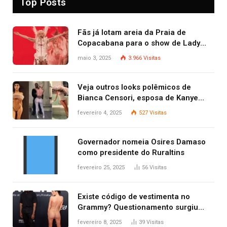
Top Posts
Fãs já lotam areia da Praia de
Copacabana para o show de Lady
Gaga
maio 3, 2025
3.966
Visitas
Veja outros looks polêmicos de
Bianca Censori, esposa de Kanye
West que apareceu nua no Grammy
fevereiro 4, 2025
527
Visitas
2025
Governador nomeia Osires Damaso
como presidente do Ruraltins
fevereiro 25, 2025
56
Visitas
Existe código de vestimenta no
Grammy? Questionamento surgiu
após Bianca Censori, mulher de
fevereiro 8, 2025
39
Visitas