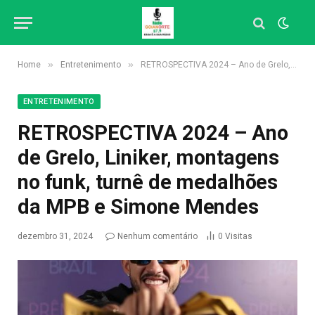
»
»
Home
Entretenimento
RETROSPECTIVA 2024 – Ano de Grelo, Liniker, montagens no funk, turnê de medalhões da MPB e Simone Mendes
ENTRETENIMENTO
RETROSPECTIVA 2024 – Ano
de Grelo, Liniker, montagens
no funk, turnê de medalhões
da MPB e Simone Mendes
dezembro 31, 2024
Nenhum comentário
0
Visitas