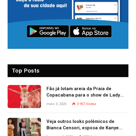
Top Posts
Fãs já lotam areia da Praia de
Copacabana para o show de Lady
Gaga
maio 3, 2025
3.957
Visitas
Veja outros looks polêmicos de
Bianca Censori, esposa de Kanye
West que apareceu nua no Grammy