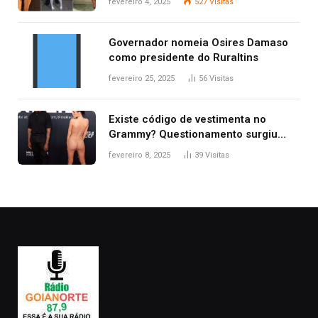
fevereiro 4, 2025
527
Visitas
2025
Governador nomeia Osires Damaso
como presidente do Ruraltins
fevereiro 25, 2025
56
Visitas
Existe código de vestimenta no
Grammy? Questionamento surgiu
após Bianca Censori, mulher de
fevereiro 8, 2025
39
Visitas
Kanye West, aparecer nua na
premiação