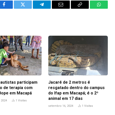
Facebook
Twitter
Telegram
Email
Copy
WhatsA
Link
autistas participam
Jacaré de 2 metros é
o de terapia com
resgatado dentro do campus
 Bope em Macapá
do Ifap em Macapá; é o 2º
animal em 17 dias
 2024
1
Visitas
setembro 16, 2024
1
Visitas