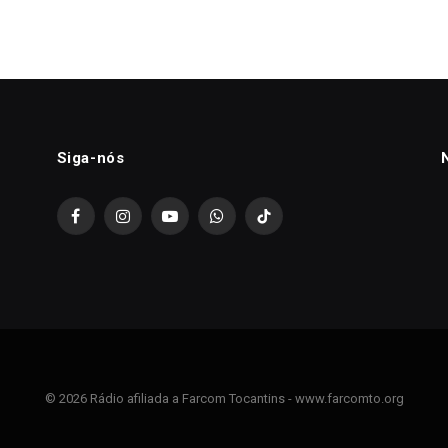
Siga-nós
Facebook
Instagram
YouTube
WhatsApp
TikTok
© 2026 Rádio afiliada a Farcom Tocantins - www.farcomto.org