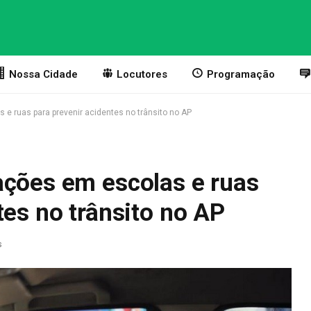
Nossa Cidade
Locutores
Programação
e ruas para prevenir acidentes no trânsito no AP
ações em escolas e ruas
tes no trânsito no AP
s