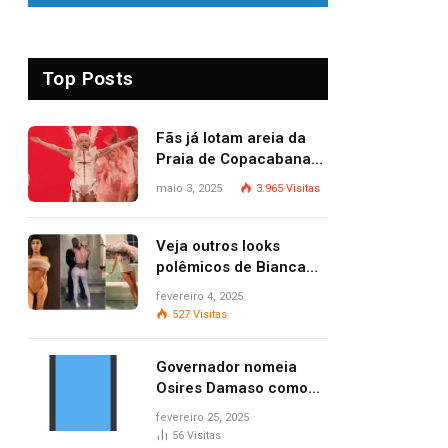
Top Posts
Fãs já lotam areia da
Praia de Copacabana
para o show de Lady
maio 3, 2025
3.965
Visitas
Gaga
Veja outros looks
polêmicos de Bianca
Censori, esposa de
fevereiro 4, 2025
Kanye West que
527
Visitas
apareceu nua no
Grammy 2025
Governador nomeia
Osires Damaso como
presidente do Ruraltins
fevereiro 25, 2025
56
Visitas