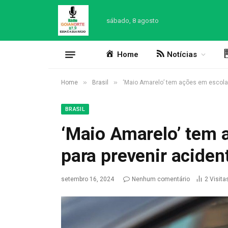
sábado, 8 agosto
Home
Notícias
»
»
Home
Brasil
‘Maio Amarelo’ tem ações em escolas 
BRASIL
‘Maio Amarelo’ tem 
para prevenir aciden
setembro 16, 2024
Nenhum comentário
2
Visita