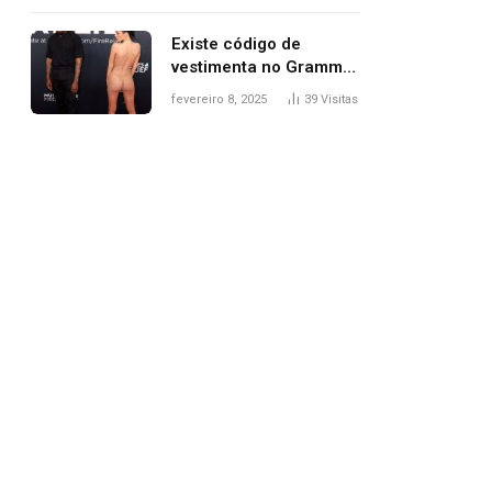
Existe código de
vestimenta no Grammy?
Questionamento surgiu
fevereiro 8, 2025
39
Visitas
após Bianca Censori,
mulher de Kanye West,
aparecer nua na
premiação