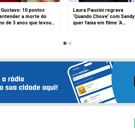
o Gustavo: mãe teve
Médico condenado pela
videz marcada por
morte da ex-companheira
flitos com pai suspeito de
demitido da Prefeitura d
ar criança, diz delegado
Palmas