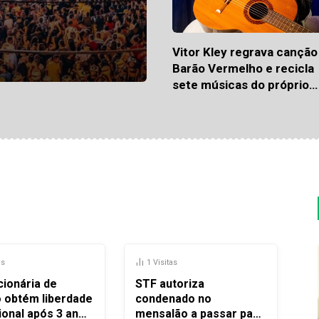
Vitor Kley regrava canção
Barão Vermelho e recicla
sete músicas do próprio
repertório em álbum
redundante
as
1
Visitas
cionária de
STF autoriza
o obtém liberdade
condenado no
ional após 3 anos
mensalão a passar para