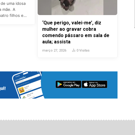
 de uma idosa
a mãe. A
atro filhos e…
‘Que perigo, valei-me’, diz
mulher ao gravar cobra
comendo pássaro em sala de
aula; assista
março 27, 2026
0
Visitas