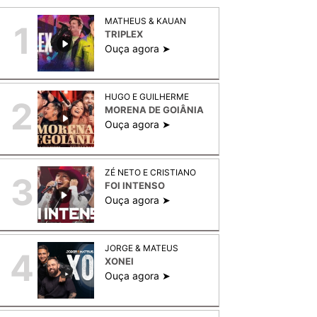
MATHEUS & KAUAN
1
TRIPLEX
Ouça agora ➤
HUGO E GUILHERME
2
MORENA DE GOIÂNIA
Ouça agora ➤
ZÉ NETO E CRISTIANO
3
FOI INTENSO
Ouça agora ➤
JORGE & MATEUS
4
XONEI
Ouça agora ➤