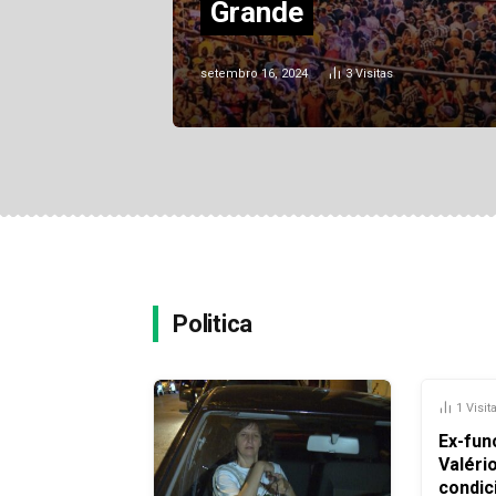
Grande
setembro 16, 2024
3
Visitas
Politica
1
Visit
Ex-fun
Valéri
condic