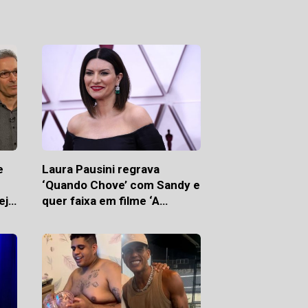
e
Laura Pausini regrava
‘Quando Chove’ com Sandy e
ejo
quer faixa em filme ‘A
viagem’: ‘Com quem preciso
falar?’