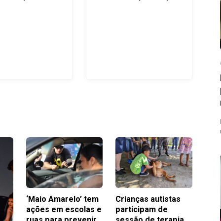
regime semiaberto
‘Maio Amarelo’ tem
Crianças autistas
ações em escolas e
participam de
ruas para prevenir
sessão de terapia