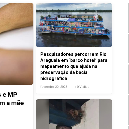
Pesquisadores percorrem Rio
Araguaia em ‘barco hotel’ para
mapeamento que ajuda na
preservação da bacia
hidrográfica
fevereiro 20, 2025
0
Visitas
s e MP
om a mãe