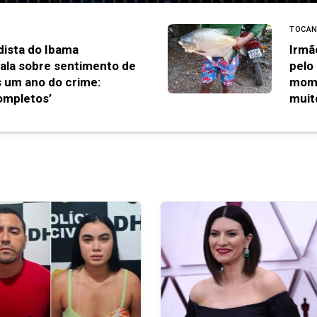
TOCAN
dista do Ibama
Irmã
fala sobre sentimento de
pelo
s um ano do crime:
mome
ompletos’
muit