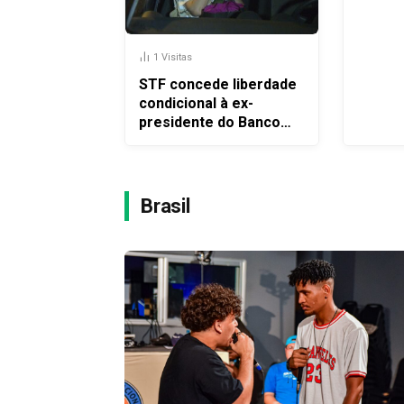
presa
1
Visitas
STF concede liberdade
condicional à ex-
presidente do Banco
Rural Kátia Rabello
Brasil