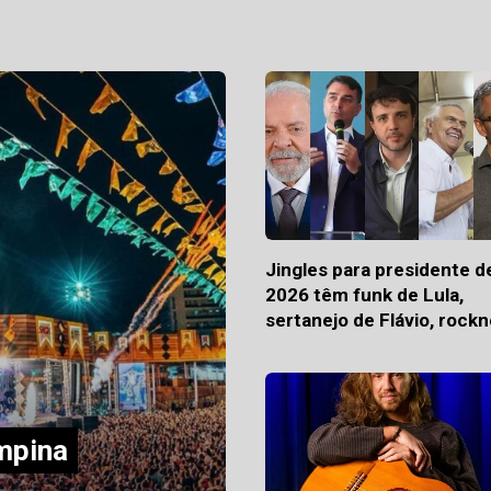
Jingles para presidente d
2026 têm funk de Lula,
sertanejo de Flávio, rockn
de Renan e pop de Caiado
mpina