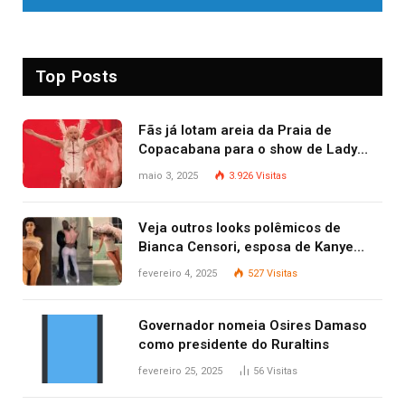
Top Posts
Fãs já lotam areia da Praia de
Copacabana para o show de Lady
Gaga
maio 3, 2025
3.926
Visitas
Veja outros looks polêmicos de
Bianca Censori, esposa de Kanye
West que apareceu nua no Grammy
fevereiro 4, 2025
527
Visitas
2025
Governador nomeia Osires Damaso
como presidente do Ruraltins
fevereiro 25, 2025
56
Visitas