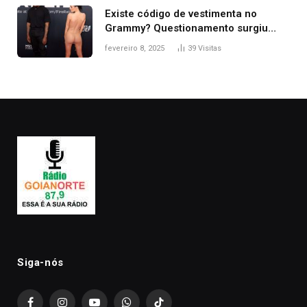
Existe código de vestimenta no
Grammy? Questionamento surgiu
após Bianca Censori, mulher de
fevereiro 8, 2025
39
Visitas
Kanye West, aparecer nua na
premiação
Siga-nós