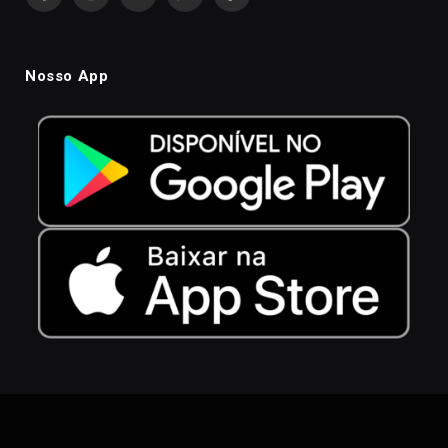
Facebook
Instagram
YouTube
WhatsApp
TikTok
Nosso App