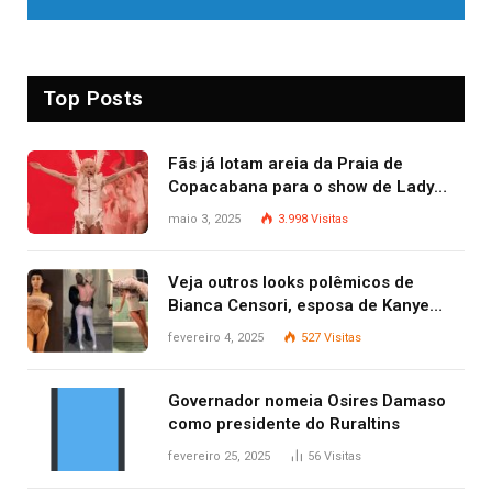
Top Posts
Fãs já lotam areia da Praia de
Copacabana para o show de Lady
Gaga
maio 3, 2025
3.998
Visitas
Veja outros looks polêmicos de
Bianca Censori, esposa de Kanye
West que apareceu nua no Grammy
fevereiro 4, 2025
527
Visitas
2025
Governador nomeia Osires Damaso
como presidente do Ruraltins
fevereiro 25, 2025
56
Visitas