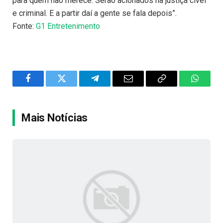
para quem não merece. Serão acionados na justiça cível
e criminal. E a partir daí a gente se fala depois”.
Fonte:
G1 Entretenimento
Facebook
Twitter
Telegram
Email
Copy
WhatsA
Link
Mais Notícias