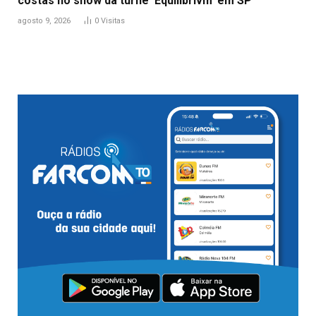
costas no show da turnê ‘Equilibrivm’ em SP
agosto 9, 2026
0
Visitas