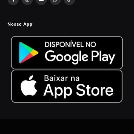
Facebook
Instagram
YouTube
WhatsApp
TikTok
Nosso App