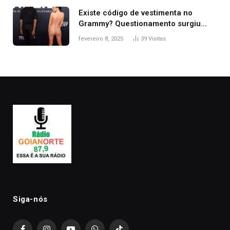
Existe código de vestimenta no
Grammy? Questionamento surgiu
após Bianca Censori, mulher de
fevereiro 8, 2025
39
Visitas
Kanye West, aparecer nua na
premiação
Siga-nós