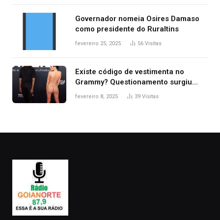
Governador nomeia Osires Damaso
como presidente do Ruraltins
fevereiro 25, 2025
56
Visitas
Existe código de vestimenta no
Grammy? Questionamento surgiu
após Bianca Censori, mulher de
fevereiro 8, 2025
39
Visitas
Kanye West, aparecer nua na
premiação