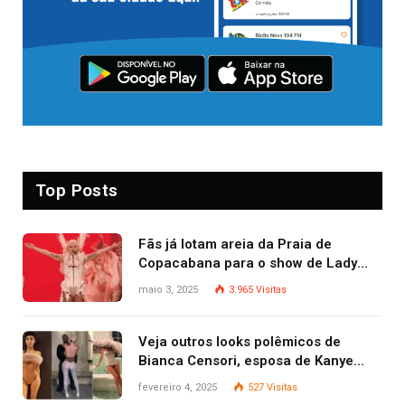
Top Posts
Fãs já lotam areia da Praia de
Copacabana para o show de Lady
Gaga
maio 3, 2025
3.965
Visitas
Veja outros looks polêmicos de
Bianca Censori, esposa de Kanye
West que apareceu nua no Grammy
fevereiro 4, 2025
527
Visitas
2025