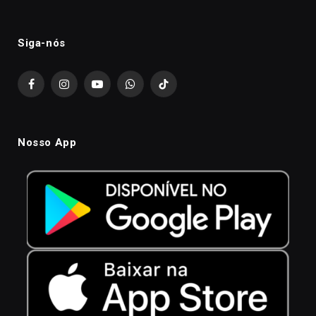
Siga-nós
Facebook
Instagram
YouTube
WhatsApp
TikTok
Nosso App