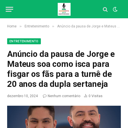
»
»
Home
Entretenimento
Anúncio da pausa de Jorge e Mateus soa como isca para fisgar os fãs para a turnê de 20 anos da dupla sertaneja
ENTRETENIMENTO
Anúncio da pausa de Jorge e
Mateus soa como isca para
fisgar os fãs para a turnê de
20 anos da dupla sertaneja
dezembro 10, 2024
Nenhum comentário
0
Visitas