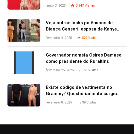
Gaga
maio 3, 2025
3.947
Visitas
Veja outros looks polêmicos de
Bianca Censori, esposa de Kanye
West que apareceu nua no Grammy
fevereiro 4, 2025
527
Visitas
2025
Governador nomeia Osires Damaso
como presidente do Ruraltins
fevereiro 25, 2025
56
Visitas
Existe código de vestimenta no
Grammy? Questionamento surgiu
após Bianca Censori, mulher de
fevereiro 8, 2025
39
Visitas
Kanye West, aparecer nua na
premiação