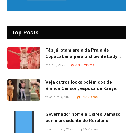
Top Posts
Fãs já lotam areia da Praia de
Copacabana para o show de Lady
Gaga
maio 3, 2025
3.853
Visitas
Veja outros looks polêmicos de
Bianca Censori, esposa de Kanye
West que apareceu nua no Grammy
fevereiro 4, 2025
527
Visitas
2025
Governador nomeia Osires Damaso
como presidente do Ruraltins
fevereiro 25, 2025
56
Visitas