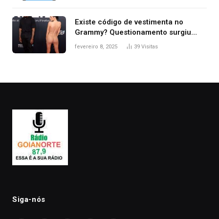
Existe código de vestimenta no
Grammy? Questionamento surgiu
após Bianca Censori, mulher de
fevereiro 8, 2025
39
Visitas
Kanye West, aparecer nua na
premiação
Siga-nós