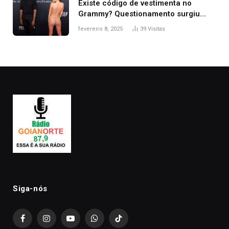
Existe código de vestimenta no
Grammy? Questionamento surgiu
após Bianca Censori, mulher de
fevereiro 8, 2025
39
Visitas
Kanye West, aparecer nua na
premiação
Siga-nós
Facebook
Instagram
YouTube
WhatsApp
TikTok