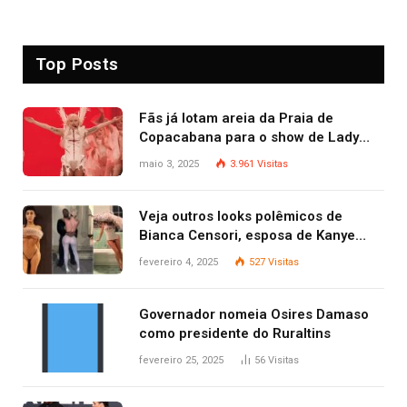
Top Posts
Fãs já lotam areia da Praia de
Copacabana para o show de Lady
Gaga
maio 3, 2025
3.961
Visitas
Veja outros looks polêmicos de
Bianca Censori, esposa de Kanye
West que apareceu nua no Grammy
fevereiro 4, 2025
527
Visitas
2025
Governador nomeia Osires Damaso
como presidente do Ruraltins
fevereiro 25, 2025
56
Visitas