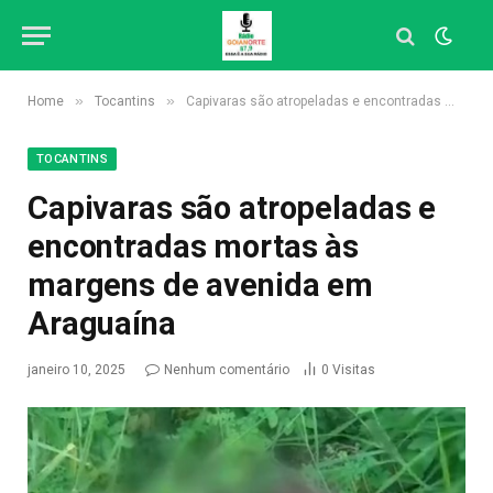
»
»
Home
Tocantins
Capivaras são atropeladas e encontradas mortas às margens de avenida em Araguaína
TOCANTINS
Capivaras são atropeladas e
encontradas mortas às
margens de avenida em
Araguaína
janeiro 10, 2025
Nenhum comentário
0
Visitas