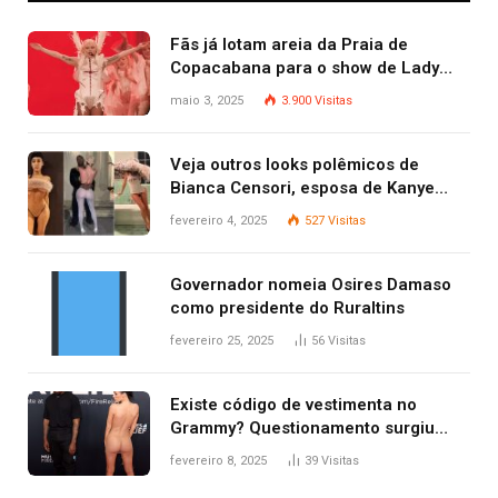
Fãs já lotam areia da Praia de
Copacabana para o show de Lady
Gaga
maio 3, 2025
3.900
Visitas
Veja outros looks polêmicos de
Bianca Censori, esposa de Kanye
West que apareceu nua no Grammy
fevereiro 4, 2025
527
Visitas
2025
Governador nomeia Osires Damaso
como presidente do Ruraltins
fevereiro 25, 2025
56
Visitas
Existe código de vestimenta no
Grammy? Questionamento surgiu
após Bianca Censori, mulher de
fevereiro 8, 2025
39
Visitas
Kanye West, aparecer nua na