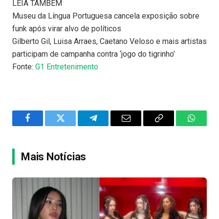
LEIA TAMBÉM
Museu da Língua Portuguesa cancela exposição sobre
funk após virar alvo de políticos
Gilberto Gil, Luisa Arraes, Caetano Veloso e mais artistas
participam de campanha contra ‘jogo do tigrinho’
Fonte:
G1 Entretenimento
Facebook
Twitter
Telegram
Email
Copy
WhatsA
Link
Mais Notícias