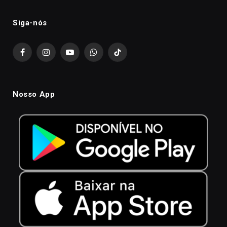
Siga-nós
Facebook
Instagram
YouTube
WhatsApp
TikTok
Nosso App