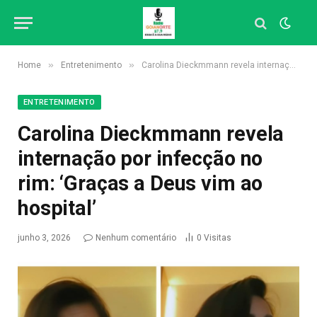
»
»
Home
Entretenimento
Carolina Dieckmmann revela internação por infecção no rim: ‘Graças a Deus vim ao hospital’
ENTRETENIMENTO
Carolina Dieckmmann revela
internação por infecção no
rim: ‘Graças a Deus vim ao
hospital’
junho 3, 2026
Nenhum comentário
0
Visitas