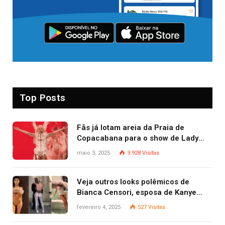
Top Posts
Fãs já lotam areia da Praia de
Copacabana para o show de Lady
Gaga
maio 3, 2025
3.928
Visitas
Veja outros looks polêmicos de
Bianca Censori, esposa de Kanye
West que apareceu nua no Grammy
fevereiro 4, 2025
527
Visitas
2025