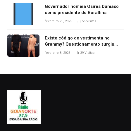
Governador nomeia Osires Damaso
como presidente do Ruraltins
fevereiro 25, 2025
56
Visitas
Existe código de vestimenta no
Grammy? Questionamento surgiu
após Bianca Censori, mulher de
fevereiro 8, 2025
39
Visitas
Kanye West, aparecer nua na
premiação