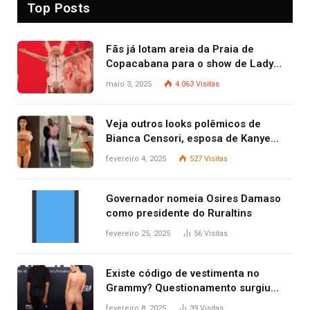
Top Posts
Fãs já lotam areia da Praia de
Copacabana para o show de Lady
Gaga
maio 3, 2025
4.063
Visitas
Veja outros looks polêmicos de
Bianca Censori, esposa de Kanye
West que apareceu nua no Grammy
fevereiro 4, 2025
527
Visitas
2025
Governador nomeia Osires Damaso
como presidente do Ruraltins
fevereiro 25, 2025
56
Visitas
Existe código de vestimenta no
Grammy? Questionamento surgiu
após Bianca Censori, mulher de
fevereiro 8, 2025
39
Visitas