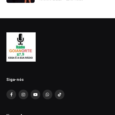
Kanye West, aparecer nua na
premiação
Siga-nós
Facebook
Instagram
YouTube
WhatsApp
TikTok