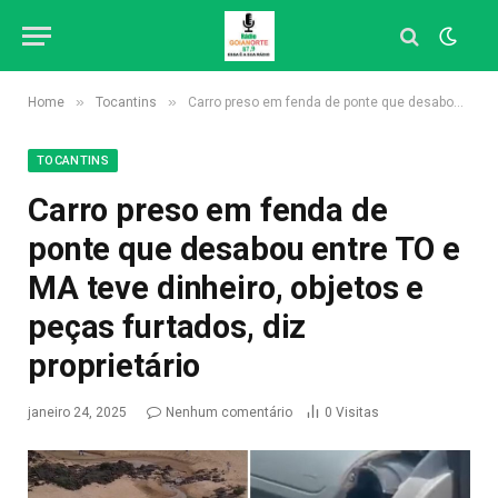
»
»
Home
Tocantins
Carro preso em fenda de ponte que desabou entre TO e MA teve dinheiro, objetos e peças furtados, diz proprietário
TOCANTINS
Carro preso em fenda de
ponte que desabou entre TO e
MA teve dinheiro, objetos e
peças furtados, diz
proprietário
janeiro 24, 2025
Nenhum comentário
0
Visitas