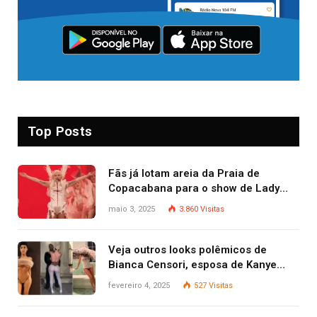
Top Posts
Fãs já lotam areia da Praia de
Copacabana para o show de Lady
Gaga
maio 3, 2025
3.860
Visitas
Veja outros looks polêmicos de
Bianca Censori, esposa de Kanye
West que apareceu nua no Grammy
fevereiro 4, 2025
527
Visitas
2025