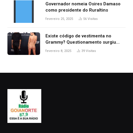
Governador nomeia Osires Damaso
como presidente do Ruraltins
fevereiro 25, 2025
56
Visitas
Existe código de vestimenta no
Grammy? Questionamento surgiu
após Bianca Censori, mulher de
fevereiro 8, 2025
39
Visitas
Kanye West, aparecer nua na
premiação