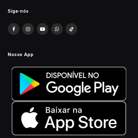
Siga-nós
Facebook
Instagram
YouTube
WhatsApp
TikTok
Nosso App