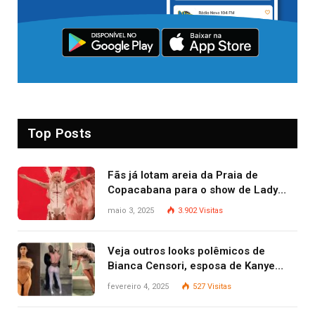
Top Posts
Fãs já lotam areia da Praia de
Copacabana para o show de Lady
Gaga
maio 3, 2025
3.902
Visitas
Veja outros looks polêmicos de
Bianca Censori, esposa de Kanye
West que apareceu nua no Grammy
fevereiro 4, 2025
527
Visitas
2025