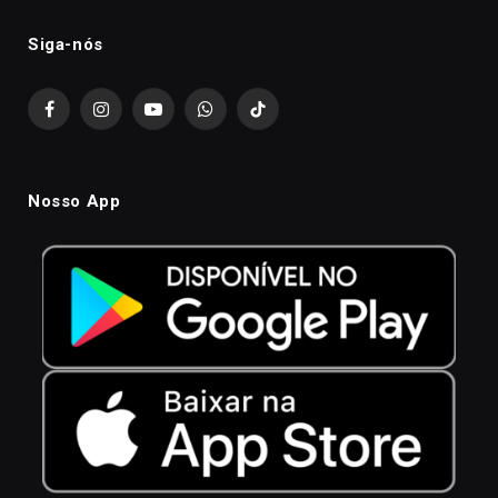
Siga-nós
Facebook
Instagram
YouTube
WhatsApp
TikTok
Nosso App