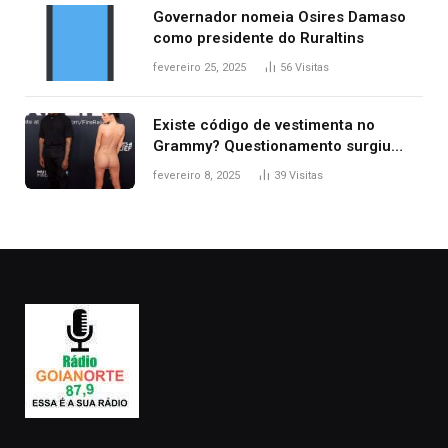
Governador nomeia Osires Damaso
como presidente do Ruraltins
fevereiro 25, 2025
56
Visitas
Existe código de vestimenta no
Grammy? Questionamento surgiu
após Bianca Censori, mulher de
fevereiro 8, 2025
39
Visitas
Kanye West, aparecer nua na
premiação