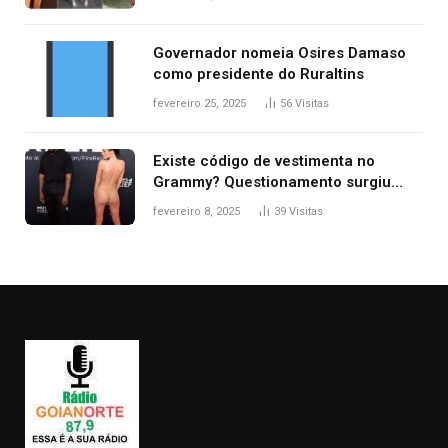
2025
Governador nomeia Osires Damaso
como presidente do Ruraltins
fevereiro 25, 2025
56
Visitas
Existe código de vestimenta no
Grammy? Questionamento surgiu
após Bianca Censori, mulher de
fevereiro 8, 2025
39
Visitas
Kanye West, aparecer nua na
premiação