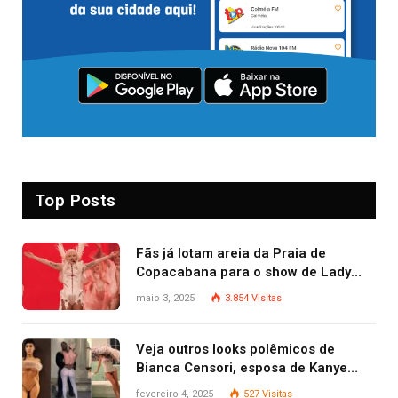
Top Posts
Fãs já lotam areia da Praia de
Copacabana para o show de Lady
Gaga
maio 3, 2025
3.854
Visitas
Veja outros looks polêmicos de
Bianca Censori, esposa de Kanye
West que apareceu nua no Grammy
fevereiro 4, 2025
527
Visitas