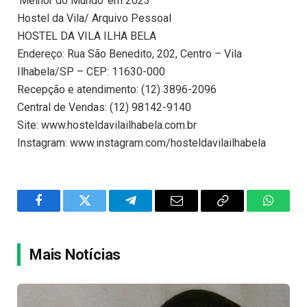
‘Melhor do Mundo’ em 2023
Hostel da Vila/ Arquivo Pessoal
HOSTEL DA VILA ILHA BELA
Endereço: Rua São Benedito, 202, Centro – Vila
Ilhabela/SP – CEP: 11630-000
Recepção e atendimento: (12) 3896-2096
Central de Vendas: (12) 98142-9140
Site: www.hosteldavilailhabela.com.br
Instagram: www.instagram.com/hosteldavilailhabela
Facebook
Twitter
Telegram
Email
Copy
WhatsA
Link
Mais Notícias