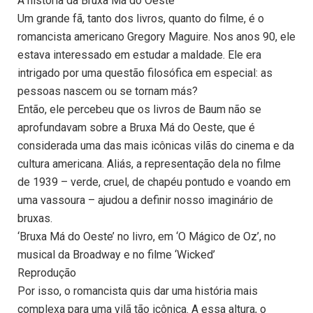
A história da Bruxa Má do Oeste
Um grande fã, tanto dos livros, quanto do filme, é o
romancista americano Gregory Maguire. Nos anos 90, ele
estava interessado em estudar a maldade. Ele era
intrigado por uma questão filosófica em especial: as
pessoas nascem ou se tornam más?
Então, ele percebeu que os livros de Baum não se
aprofundavam sobre a Bruxa Má do Oeste, que é
considerada uma das mais icônicas vilãs do cinema e da
cultura americana. Aliás, a representação dela no filme
de 1939 – verde, cruel, de chapéu pontudo e voando em
uma vassoura – ajudou a definir nosso imaginário de
bruxas.
‘Bruxa Má do Oeste’ no livro, em ‘O Mágico de Oz’, no
musical da Broadway e no filme ‘Wicked’
Reprodução
Por isso, o romancista quis dar uma história mais
complexa para uma vilã tão icônica. A essa altura, o