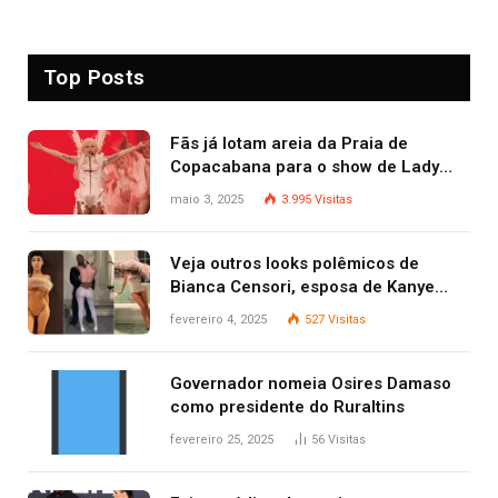
Top Posts
Fãs já lotam areia da Praia de
Copacabana para o show de Lady
Gaga
maio 3, 2025
3.995
Visitas
Veja outros looks polêmicos de
Bianca Censori, esposa de Kanye
West que apareceu nua no Grammy
fevereiro 4, 2025
527
Visitas
2025
Governador nomeia Osires Damaso
como presidente do Ruraltins
fevereiro 25, 2025
56
Visitas