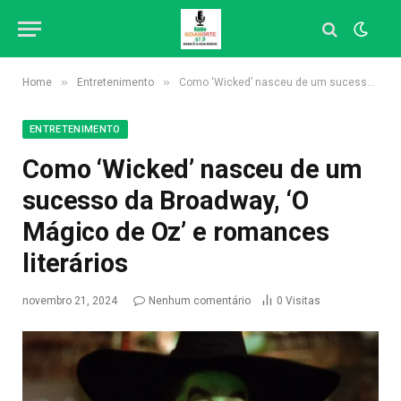
»
»
Home
Entretenimento
Como ‘Wicked’ nasceu de um sucesso da Broadway, ‘O Mágico de Oz’ e romances literários
ENTRETENIMENTO
Como ‘Wicked’ nasceu de um
sucesso da Broadway, ‘O
Mágico de Oz’ e romances
literários
novembro 21, 2024
Nenhum comentário
0
Visitas