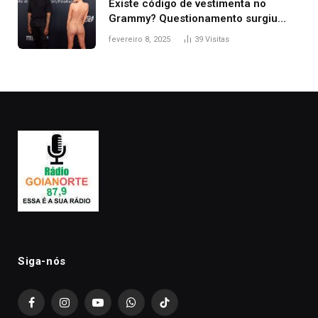
Existe código de vestimenta no
Grammy? Questionamento surgiu
após Bianca Censori, mulher de
fevereiro 8, 2025
39
Visitas
Kanye West, aparecer nua na
premiação
Siga-nós
Facebook
Instagram
YouTube
WhatsApp
TikTok