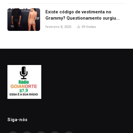
Existe código de vestimenta no
Grammy? Questionamento surgiu
após Bianca Censori, mulher de
fevereiro 8, 2025
39
Visitas
Kanye West, aparecer nua na
premiação
Siga-nós