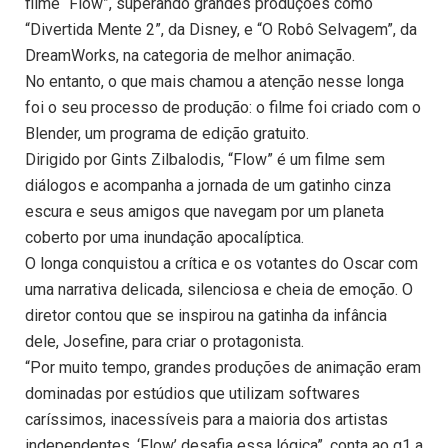
filme “Flow”, superando grandes produções como
“Divertida Mente 2”, da Disney, e “O Robô Selvagem”, da
DreamWorks, na categoria de melhor animação.
No entanto, o que mais chamou a atenção nesse longa
foi o seu processo de produção: o filme foi criado com o
Blender, um programa de edição gratuito.
Dirigido por Gints Zilbalodis, “Flow” é um filme sem
diálogos e acompanha a jornada de um gatinho cinza
escura e seus amigos que navegam por um planeta
coberto por uma inundação apocalíptica.
O longa conquistou a crítica e os votantes do Oscar com
uma narrativa delicada, silenciosa e cheia de emoção. O
diretor contou que se inspirou na gatinha da infância
dele, Josefine, para criar o protagonista.
“Por muito tempo, grandes produções de animação eram
dominadas por estúdios que utilizam softwares
caríssimos, inacessíveis para a maioria dos artistas
independentes. ‘Flow’ desafia essa lógica”, conta ao g1 a