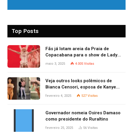
Top Posts
Fãs já lotam areia da Praia de
Copacabana para o show de Lady
Gaga
maio 3, 2025
4.005
Visitas
Veja outros looks polêmicos de
Bianca Censori, esposa de Kanye
West que apareceu nua no Grammy
fevereiro 4, 2025
527
Visitas
2025
Governador nomeia Osires Damaso
como presidente do Ruraltins
fevereiro 25, 2025
56
Visitas