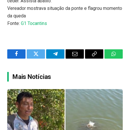
ceder. Assista abaixo:
Vereador mostrava situação da ponte e flagrou momento
da queda
Fonte:
G1 Tocantins
Facebook
Twitter
Telegram
Email
Copy
WhatsA
Link
Mais Notícias