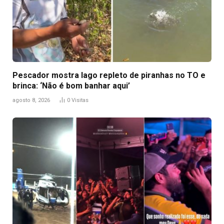
Pescador mostra lago repleto de piranhas no TO e
brinca: ‘Não é bom banhar aqui’
agosto 8, 2026
0
Visitas