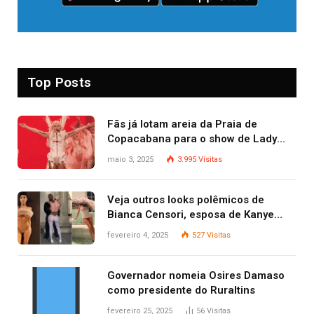
Top Posts
Fãs já lotam areia da Praia de
Copacabana para o show de Lady
Gaga
maio 3, 2025
3.995
Visitas
Veja outros looks polêmicos de
Bianca Censori, esposa de Kanye
West que apareceu nua no Grammy
fevereiro 4, 2025
527
Visitas
2025
Governador nomeia Osires Damaso
como presidente do Ruraltins
fevereiro 25, 2025
56
Visitas