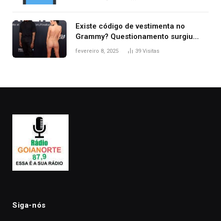
Existe código de vestimenta no
Grammy? Questionamento surgiu
após Bianca Censori, mulher de
fevereiro 8, 2025
39
Visitas
Kanye West, aparecer nua na
premiação
Siga-nós