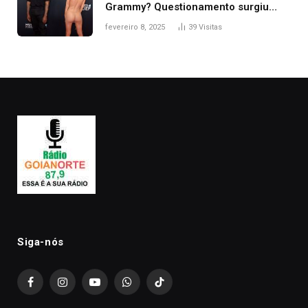
Grammy? Questionamento surgiu
após Bianca Censori, mulher de
fevereiro 8, 2025
39
Visitas
Kanye West, aparecer nua na
premiação
Siga-nós
Facebook
Instagram
YouTube
WhatsApp
TikTok