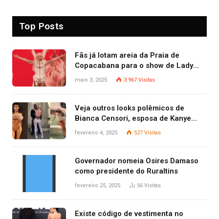
Top Posts
Fãs já lotam areia da Praia de
Copacabana para o show de Lady
Gaga
maio 3, 2025
3.967
Visitas
Veja outros looks polêmicos de
Bianca Censori, esposa de Kanye
West que apareceu nua no Grammy
fevereiro 4, 2025
527
Visitas
2025
Governador nomeia Osires Damaso
como presidente do Ruraltins
fevereiro 25, 2025
56
Visitas
Existe código de vestimenta no