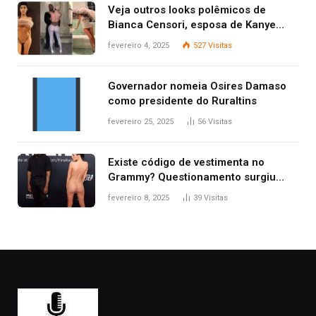
Veja outros looks polêmicos de
Bianca Censori, esposa de Kanye
West que apareceu nua no Grammy
fevereiro 4, 2025
527
Visitas
2025
Governador nomeia Osires Damaso
como presidente do Ruraltins
fevereiro 25, 2025
56
Visitas
Existe código de vestimenta no
Grammy? Questionamento surgiu
após Bianca Censori, mulher de
fevereiro 8, 2025
39
Visitas
Kanye West, aparecer nua na
premiação