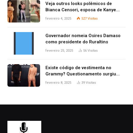
Veja outros looks polêmicos de
Bianca Censori, esposa de Kanye
West que apareceu nua no Grammy
fevereiro 4, 2025
527
Visitas
2025
Governador nomeia Osires Damaso
como presidente do Ruraltins
fevereiro 25, 2025
56
Visitas
Existe código de vestimenta no
Grammy? Questionamento surgiu
após Bianca Censori, mulher de
fevereiro 8, 2025
39
Visitas
Kanye West, aparecer nua na
premiação