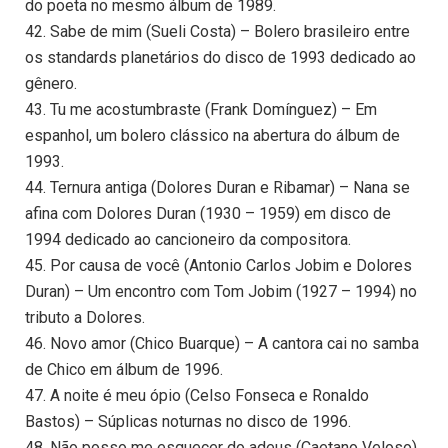
do poeta no mesmo álbum de 1989.
42. Sabe de mim (Sueli Costa) – Bolero brasileiro entre
os standards planetários do disco de 1993 dedicado ao
gênero.
43. Tu me acostumbraste (Frank Domínguez) – Em
espanhol, um bolero clássico na abertura do álbum de
1993.
44. Ternura antiga (Dolores Duran e Ribamar) – Nana se
afina com Dolores Duran (1930 – 1959) em disco de
1994 dedicado ao cancioneiro da compositora.
45. Por causa de você (Antonio Carlos Jobim e Dolores
Duran) – Um encontro com Tom Jobim (1927 – 1994) no
tributo a Dolores.
46. Novo amor (Chico Buarque) – A cantora cai no samba
de Chico em álbum de 1996.
47. A noite é meu ópio (Celso Fonseca e Ronaldo
Bastos) – Súplicas noturnas no disco de 1996.
48. Não posso me esquecer do adeus (Caetano Veloso)