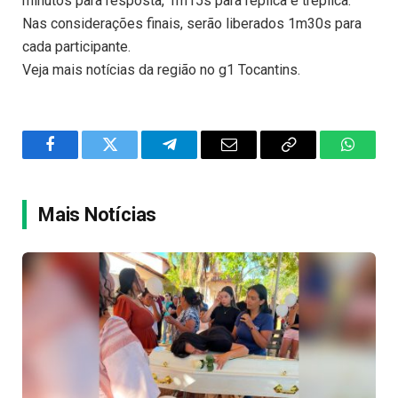
minutos para resposta, 1m15s para réplica e tréplica.
Nas considerações finais, serão liberados 1m30s para
cada participante.
Veja mais notícias da região no g1 Tocantins.
Facebook
Twitter
Telegram
Email
Copy
WhatsA
Link
Mais Notícias