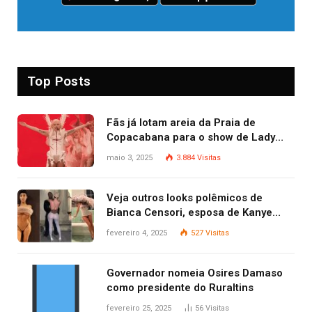
Top Posts
Fãs já lotam areia da Praia de
Copacabana para o show de Lady
Gaga
maio 3, 2025
3.884
Visitas
Veja outros looks polêmicos de
Bianca Censori, esposa de Kanye
West que apareceu nua no Grammy
fevereiro 4, 2025
527
Visitas
2025
Governador nomeia Osires Damaso
como presidente do Ruraltins
fevereiro 25, 2025
56
Visitas