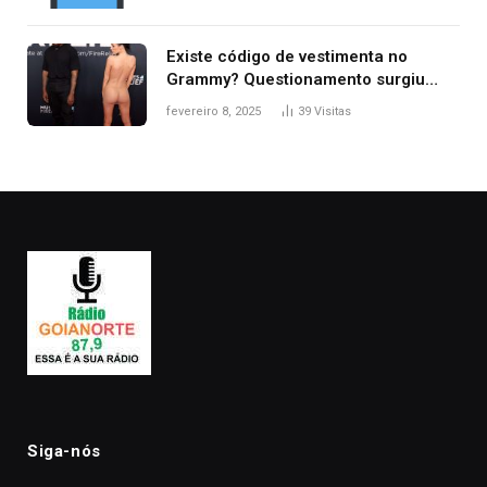
Existe código de vestimenta no
Grammy? Questionamento surgiu
após Bianca Censori, mulher de
fevereiro 8, 2025
39
Visitas
Kanye West, aparecer nua na
premiação
Siga-nós