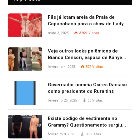
Fãs já lotam areia da Praia de
Copacabana para o show de Lady
Gaga
maio 3, 2025
3.921
Visitas
Veja outros looks polêmicos de
Bianca Censori, esposa de Kanye
West que apareceu nua no Grammy
fevereiro 4, 2025
527
Visitas
2025
Governador nomeia Osires Damaso
como presidente do Ruraltins
fevereiro 25, 2025
56
Visitas
Existe código de vestimenta no
Grammy? Questionamento surgiu
após Bianca Censori, mulher de
fevereiro 8, 2025
39
Visitas
Kanye West, aparecer nua na