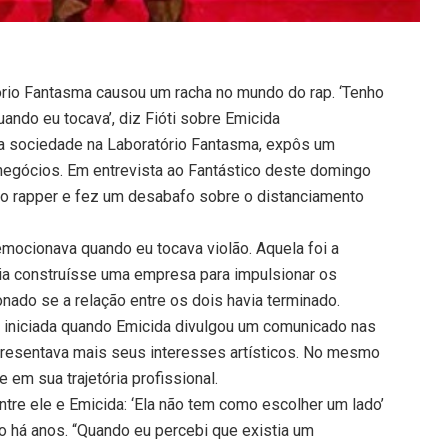
ório Fantasma causou um racha no mundo do rap. ‘Tenho
ndo eu tocava’, diz Fióti sobre Emicida
am a sociedade na Laboratório Fantasma, expôs um
egócios. Em entrevista ao Fantástico deste domingo
om o rapper e fez um desabafo sobre o distanciamento
mocionava quando eu tocava violão. Aquela foi a
lia construísse uma empresa para impulsionar os
nado se a relação entre os dois havia terminado.
, iniciada quando Emicida divulgou um comunicado nas
epresentava mais seus interesses artísticos. No mesmo
e em sua trajetória profissional.
ntre ele e Emicida: ‘Ela não tem como escolher um lado’
 há anos. “Quando eu percebi que existia um