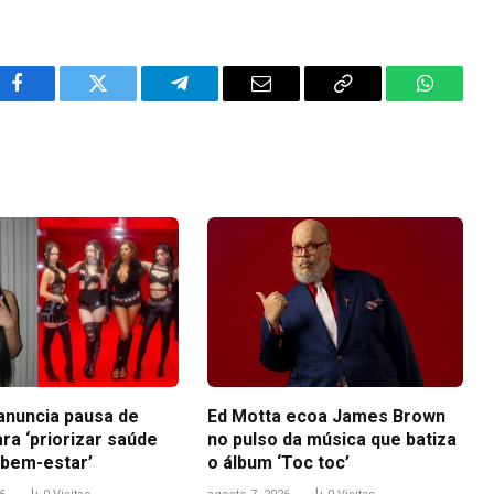
Facebook
Twitter
Telegram
Email
Copy
WhatsA
Link
anuncia pausa de
Ed Motta ecoa James Brown
ra ‘priorizar saúde
no pulso da música que batiza
 bem-estar’
o álbum ‘Toc toc’