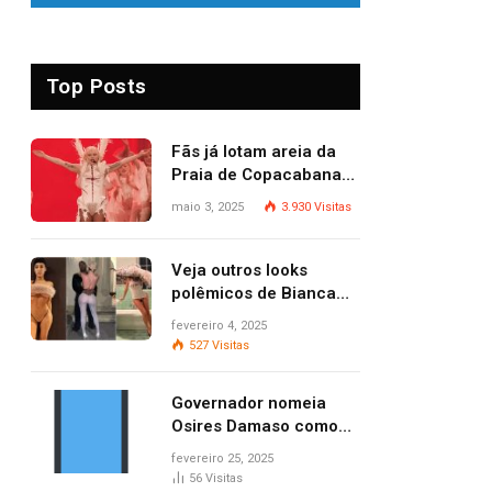
Top Posts
Fãs já lotam areia da
Praia de Copacabana
para o show de Lady
maio 3, 2025
3.930
Visitas
Gaga
Veja outros looks
polêmicos de Bianca
Censori, esposa de
fevereiro 4, 2025
Kanye West que
527
Visitas
apareceu nua no
Grammy 2025
Governador nomeia
Osires Damaso como
presidente do Ruraltins
fevereiro 25, 2025
56
Visitas