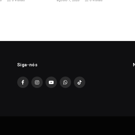
6
0
Visitas
agosto 7, 2026
0
Visitas
Siga-nós
Facebook
Instagram
YouTube
WhatsApp
TikTok