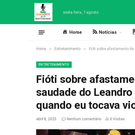
sexta-feira, 7 agosto
Home
Notícias
»
»
Home
Entretenimento
Fióti sobre afastamento de
ENTRETENIMENTO
Fióti sobre afastame
saudade do Leandro
quando eu tocava vio
abril 8, 2025
Nenhum comentário
0
Visitas