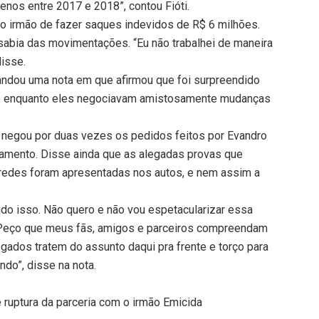
menos entre 2017 e 2018”, contou Fióti.
 o irmão de fazer saques indevidos de R$ 6 milhões.
 sabia das movimentações. “Eu não trabalhei de maneira
disse.
mandou uma nota em que afirmou que foi surpreendido
mão enquanto eles negociavam amistosamente mudanças
já negou por duas vezes os pedidos feitos por Evandro
damento. Disse ainda que as alegadas provas que
 redes foram apresentadas nos autos, e nem assim a
tudo isso. Não quero e não vou espetacularizar essa
o. Peço que meus fãs, amigos e parceiros compreendam
ogados tratem do assunto daqui pra frente e torço para
ndo”, disse na nota.
e ruptura da parceria com o irmão Emicida