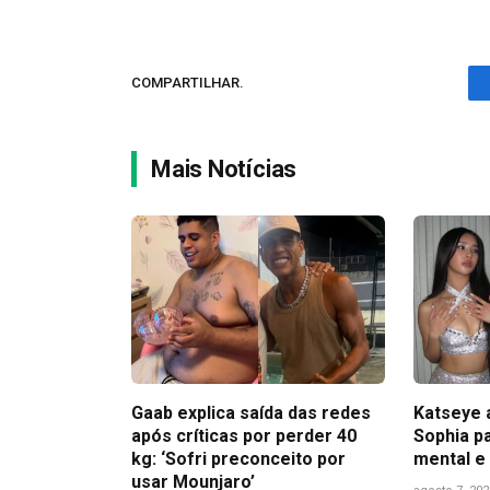
COMPARTILHAR.
Mais Notícias
Gaab explica saída das redes
Katseye 
após críticas por perder 40
Sophia pa
kg: ‘Sofri preconceito por
mental e
usar Mounjaro’