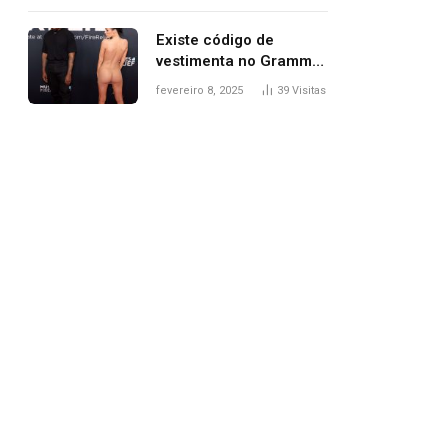
Existe código de
vestimenta no Grammy?
Questionamento surgiu
fevereiro 8, 2025
39
Visitas
após Bianca Censori,
mulher de Kanye West,
aparecer nua na
premiação