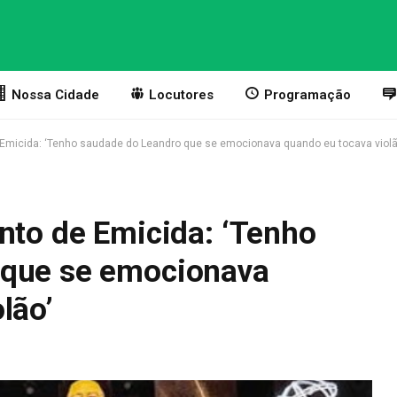
Nossa Cidade
Locutores
Programação
 Emicida: ‘Tenho saudade do Leandro que se emocionava quando eu tocava violã
nto de Emicida: ‘Tenho
 que se emocionava
lão’