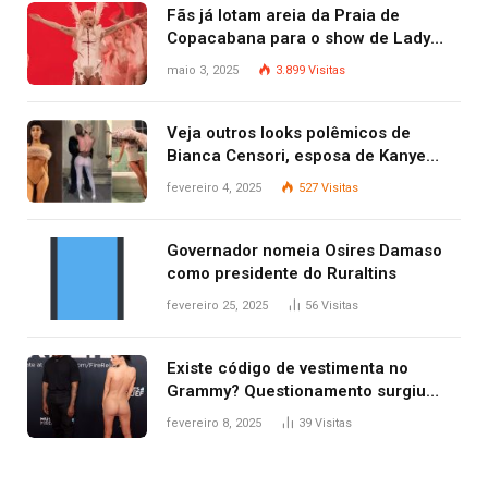
Fãs já lotam areia da Praia de
Copacabana para o show de Lady
Gaga
maio 3, 2025
3.899
Visitas
Veja outros looks polêmicos de
Bianca Censori, esposa de Kanye
West que apareceu nua no Grammy
fevereiro 4, 2025
527
Visitas
2025
Governador nomeia Osires Damaso
como presidente do Ruraltins
fevereiro 25, 2025
56
Visitas
Existe código de vestimenta no
Grammy? Questionamento surgiu
após Bianca Censori, mulher de
fevereiro 8, 2025
39
Visitas
Kanye West, aparecer nua na
premiação