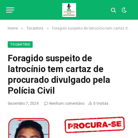
»
»
Home
Tocantins
Foragido suspeito de latrocínio tem cartaz de procurado divulgado pela Polícia Civil
TOCANTINS
Foragido suspeito de
latrocínio tem cartaz de
procurado divulgado pela
Polícia Civil
dezembro 7, 2024
Nenhum comentário
0
Visitas