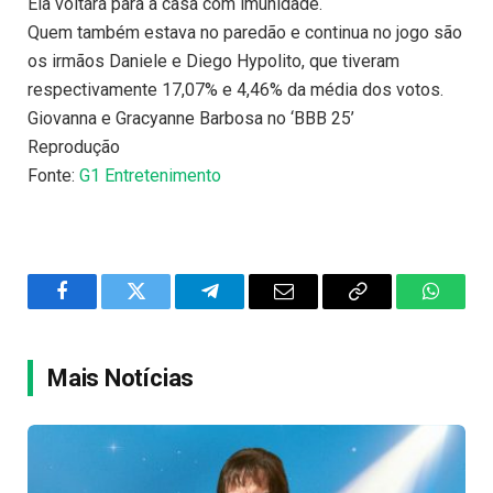
Ela voltará para a casa com imunidade.
Quem também estava no paredão e continua no jogo são
os irmãos Daniele e Diego Hypolito, que tiveram
respectivamente 17,07% e 4,46% da média dos votos.
Giovanna e Gracyanne Barbosa no ‘BBB 25’
Reprodução
Fonte:
G1 Entretenimento
Facebook
Twitter
Telegram
Email
Copy
WhatsA
Link
Mais Notícias