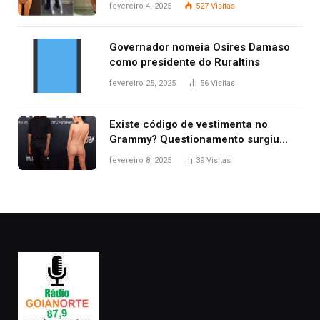
West que apareceu nua no Grammy
fevereiro 4, 2025
527
Visitas
2025
Governador nomeia Osires Damaso
como presidente do Ruraltins
fevereiro 25, 2025
56
Visitas
Existe código de vestimenta no
Grammy? Questionamento surgiu
após Bianca Censori, mulher de
fevereiro 8, 2025
39
Visitas
Kanye West, aparecer nua na
premiação