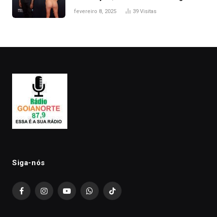
após Bianca Censori, mulher de
fevereiro 8, 2025
39
Visitas
Kanye West, aparecer nua na
premiação
Siga-nós
Facebook
Instagram
YouTube
WhatsApp
TikTok