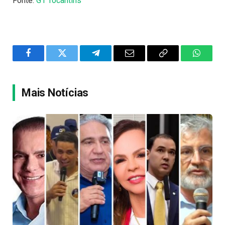
Fonte:
G1 Tocantins
Facebook
Twitter
Telegram
Email
Copy
WhatsA
Link
Mais Notícias