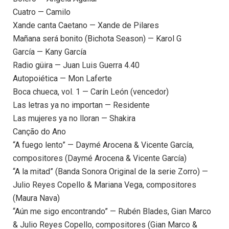
Cuatro — Camilo
Xande canta Caetano — Xande de Pilares
Mañana será bonito (Bichota Season) — Karol G
García — Kany García
Radio güira — Juan Luis Guerra 4.40
Autopoiética — Mon Laferte
Boca chueca, vol. 1 — Carín León (vencedor)
Las letras ya no importan — Residente
Las mujeres ya no lloran — Shakira
Canção do Ano
“A fuego lento” — Daymé Arocena & Vicente García,
compositores (Daymé Arocena & Vicente García)
“A la mitad” (Banda Sonora Original de la serie Zorro) —
Julio Reyes Copello & Mariana Vega, compositores
(Maura Nava)
“Aún me sigo encontrando” — Rubén Blades, Gian Marco
& Julio Reyes Copello, compositores (Gian Marco &