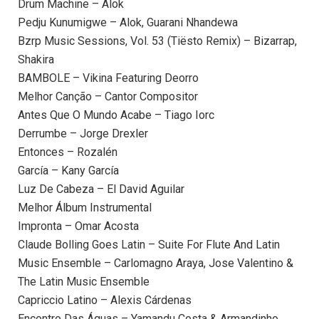
Drum Machine – Alok
Pedju Kunumigwe – Alok, Guarani Nhandewa
Bzrp Music Sessions, Vol. 53 (Tiësto Remix) – Bizarrap,
Shakira
BAMBOLE – Vikina Featuring Deorro
Melhor Canção – Cantor Compositor
Antes Que O Mundo Acabe – Tiago Iorc
Derrumbe – Jorge Drexler
Entonces – Rozalén
García – Kany García
Luz De Cabeza – El David Aguilar
Melhor Álbum Instrumental
Impronta – Omar Acosta
Claude Bolling Goes Latin – Suite For Flute And Latin
Music Ensemble – Carlomagno Araya, Jose Valentino &
The Latin Music Ensemble
Capriccio Latino – Alexis Cárdenas
Encontro Das Águas – Yamandu Costa & Armandinho