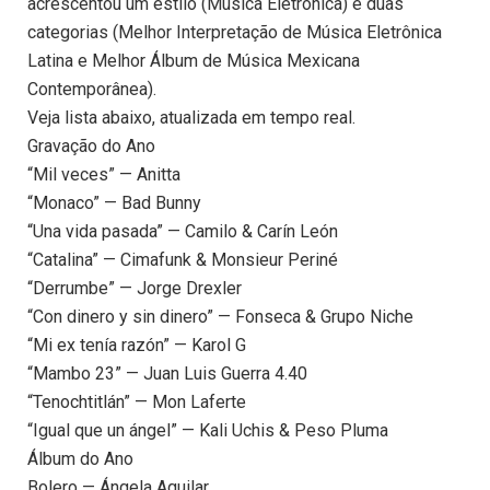
acrescentou um estilo (Música Eletrônica) e duas
categorias (Melhor Interpretação de Música Eletrônica
Latina e Melhor Álbum de Música Mexicana
Contemporânea).
Veja lista abaixo, atualizada em tempo real.
Gravação do Ano
“Mil veces” — Anitta
“Monaco” — Bad Bunny
“Una vida pasada” — Camilo & Carín León
“Catalina” — Cimafunk & Monsieur Periné
“Derrumbe” — Jorge Drexler
“Con dinero y sin dinero” — Fonseca & Grupo Niche
“Mi ex tenía razón” — Karol G
“Mambo 23” — Juan Luis Guerra 4.40
“Tenochtitlán” — Mon Laferte
“Igual que un ángel” — Kali Uchis & Peso Pluma
Álbum do Ano
Bolero — Ángela Aguilar