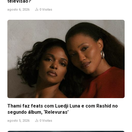
televisão?’
agosto 6, 2026
0
Visitas
Thami faz feats com Luedji Luna e com Rashid no
segundo álbum, ‘Relevuras’
agosto 5, 2026
0
Visitas