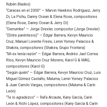
Rubén Blades)
“Caracas en el 2000” — Marvin Hawkins Rodríguez, Jerry
Di, La Pichu, Danny Ocean & Elena Rose, compositores
(Elena Rose, Danny Ocean & Jerry Di)
“Derrumbe” — Jorge Drexler, compositor (Jorge Drexler)
“(Entre paréntesis)” — Édgar Barrera, Kevyn Mauricio
Cruz, Manuel Lorente Freire, Lenin Yorney Palacios &
Shakira, compositores (Shakira, Grupo Frontera)
“Mi ex tenía razón” — Édgar Barrera, Andrés Jael Correa
Ríos, Kevyn Mauricio Cruz Moreno, Karol G & MAG,
compositores (Karol G)
“Según quién” — Édgar Barrera, Kevyn Mauricio Cruz, Luis
Miguel Gómez Castaño, Maluma, Lenin Yorney Palacios
& Juan Camilo Vargas, compositores (Maluma & Carín
León)
“Te lo agradezco” — Rafa Arcaute, Kany García, Carín
León & Richi López, compositores (Kany García & Carín