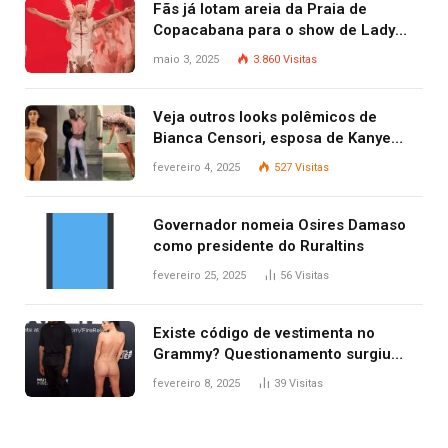
Fãs já lotam areia da Praia de
Copacabana para o show de Lady
Gaga
maio 3, 2025
3.860
Visitas
Veja outros looks polêmicos de
Bianca Censori, esposa de Kanye
West que apareceu nua no Grammy
fevereiro 4, 2025
527
Visitas
2025
Governador nomeia Osires Damaso
como presidente do Ruraltins
fevereiro 25, 2025
56
Visitas
Existe código de vestimenta no
Grammy? Questionamento surgiu
após Bianca Censori, mulher de
fevereiro 8, 2025
39
Visitas
Kanye West, aparecer nua na
premiação