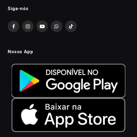
Siga-nós
Facebook
Instagram
YouTube
WhatsApp
TikTok
Nosso App