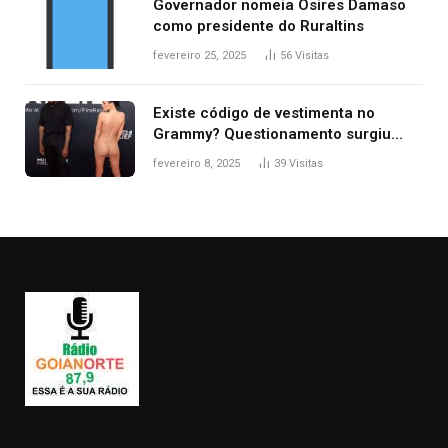
Governador nomeia Osires Damaso
como presidente do Ruraltins
fevereiro 25, 2025
56
Visitas
Existe código de vestimenta no
Grammy? Questionamento surgiu
após Bianca Censori, mulher de
fevereiro 8, 2025
39
Visitas
Kanye West, aparecer nua na
premiação