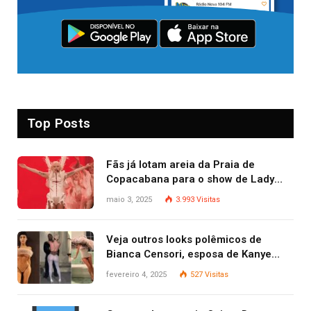
Top Posts
Fãs já lotam areia da Praia de
Copacabana para o show de Lady
Gaga
maio 3, 2025
3.993
Visitas
Veja outros looks polêmicos de
Bianca Censori, esposa de Kanye
West que apareceu nua no Grammy
fevereiro 4, 2025
527
Visitas
2025