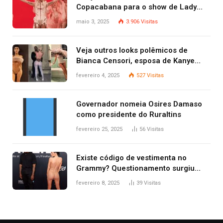
Copacabana para o show de Lady
Gaga
maio 3, 2025
3.906
Visitas
Veja outros looks polêmicos de
Bianca Censori, esposa de Kanye
West que apareceu nua no Grammy
fevereiro 4, 2025
527
Visitas
2025
Governador nomeia Osires Damaso
como presidente do Ruraltins
fevereiro 25, 2025
56
Visitas
Existe código de vestimenta no
Grammy? Questionamento surgiu
após Bianca Censori, mulher de
fevereiro 8, 2025
39
Visitas
Kanye West, aparecer nua na
premiação