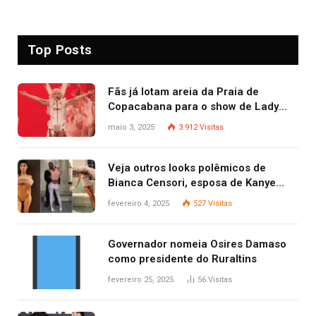
Top Posts
Fãs já lotam areia da Praia de
Copacabana para o show de Lady
Gaga
maio 3, 2025
3.912
Visitas
Veja outros looks polêmicos de
Bianca Censori, esposa de Kanye
West que apareceu nua no Grammy
fevereiro 4, 2025
527
Visitas
2025
Governador nomeia Osires Damaso
como presidente do Ruraltins
fevereiro 25, 2025
56
Visitas