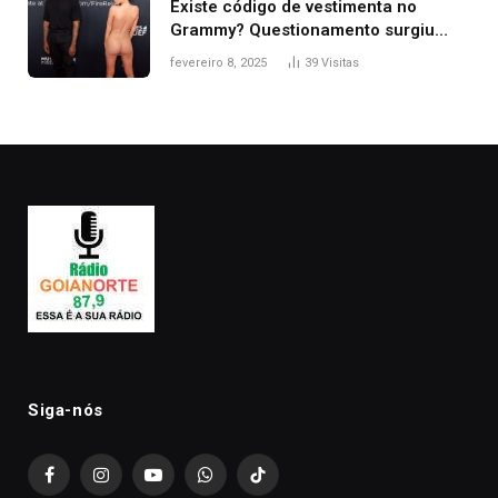
Existe código de vestimenta no
Grammy? Questionamento surgiu
após Bianca Censori, mulher de
fevereiro 8, 2025
39
Visitas
Kanye West, aparecer nua na
premiação
Siga-nós
Facebook
Instagram
YouTube
WhatsApp
TikTok