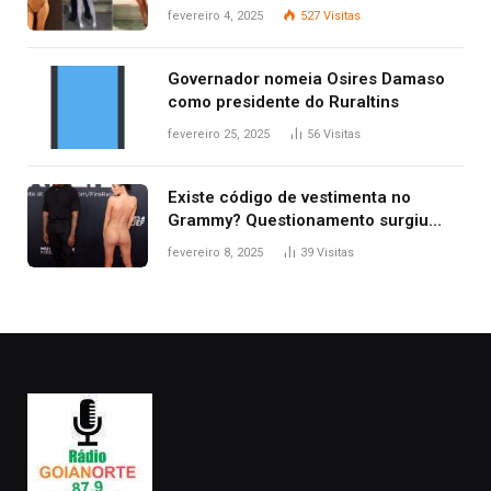
West que apareceu nua no Grammy
fevereiro 4, 2025
527
Visitas
2025
Governador nomeia Osires Damaso
como presidente do Ruraltins
fevereiro 25, 2025
56
Visitas
Existe código de vestimenta no
Grammy? Questionamento surgiu
após Bianca Censori, mulher de
fevereiro 8, 2025
39
Visitas
Kanye West, aparecer nua na
premiação