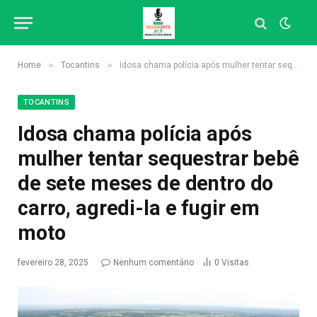
»
»
Home
Tocantins
Idosa chama polícia após mulher tentar sequestrar bebê de sete meses de dentro do carro, agredi-la e fugir em moto
TOCANTINS
Idosa chama polícia após
mulher tentar sequestrar bebê
de sete meses de dentro do
carro, agredi-la e fugir em
moto
fevereiro 28, 2025
Nenhum comentário
0
Visitas