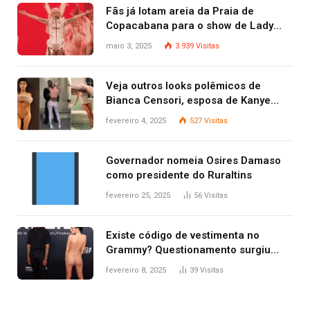
Fãs já lotam areia da Praia de
Copacabana para o show de Lady
Gaga
maio 3, 2025
3.939
Visitas
Veja outros looks polêmicos de
Bianca Censori, esposa de Kanye
West que apareceu nua no Grammy
fevereiro 4, 2025
527
Visitas
2025
Governador nomeia Osires Damaso
como presidente do Ruraltins
fevereiro 25, 2025
56
Visitas
Existe código de vestimenta no
Grammy? Questionamento surgiu
após Bianca Censori, mulher de
fevereiro 8, 2025
39
Visitas
Kanye West, aparecer nua na
premiação