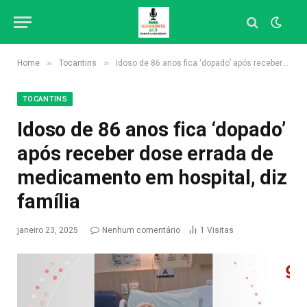
»
»
Home
Tocantins
Idoso de 86 anos fica ‘dopado’ após receber dose errada de medicamento em hospital, diz família
TOCANTINS
Idoso de 86 anos fica ‘dopado’
após receber dose errada de
medicamento em hospital, diz
família
janeiro 23, 2025
Nenhum comentário
1
Visitas