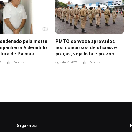
ondenado pela morte
PMTO convoca aprovados
mpanheira é demitido
nos concursos de oficiais e
itura de Palmas
praças; veja lista e prazos
6
0
Visitas
agosto 7, 2026
0
Visitas
Siga-nós