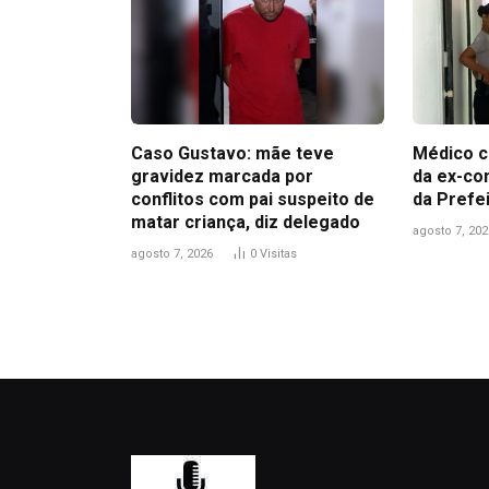
Caso Gustavo: mãe teve
Médico c
gravidez marcada por
da ex-co
conflitos com pai suspeito de
da Prefe
matar criança, diz delegado
agosto 7, 202
agosto 7, 2026
0
Visitas