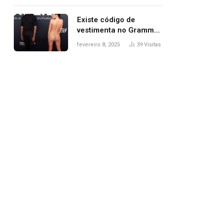
Existe código de
vestimenta no Grammy?
Questionamento surgiu
fevereiro 8, 2025
39
Visitas
após Bianca Censori,
mulher de Kanye West,
aparecer nua na
premiação