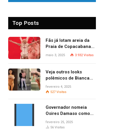
Top Posts
Fãs já lotam areia da
Praia de Copacabana
para o show de Lady
maio 3, 2025
3.932
Visitas
Gaga
Veja outros looks
polêmicos de Bianca
Censori, esposa de
fevereiro 4, 2025
Kanye West que
527
Visitas
apareceu nua no
Grammy 2025
Governador nomeia
Osires Damaso como
presidente do Ruraltins
fevereiro 25, 2025
56
Visitas