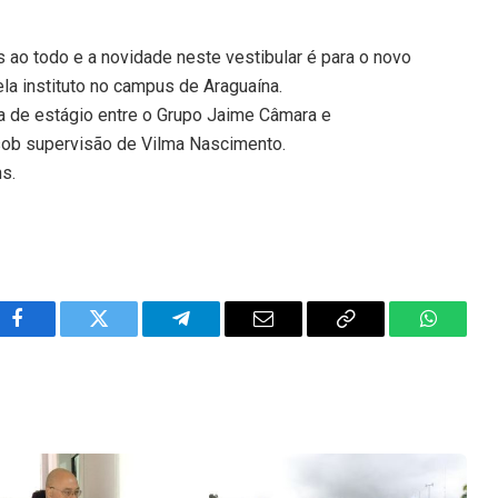
s ao todo e a novidade neste vestibular é para o novo
la instituto no campus de Araguaína.
a de estágio entre o Grupo Jaime Câmara e
 sob supervisão de Vilma Nascimento.
ns.
Facebook
Twitter
Telegram
Email
Copy
WhatsA
Link