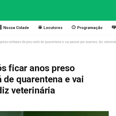
Nossa Cidade
Locutores
Programação
 preso embaixo de piso está de quarentena e vai passar por exames, diz veteriná
s ficar anos preso
 de quarentena e vai
iz veterinária