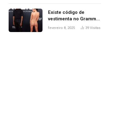
Existe código de
vestimenta no Grammy?
Questionamento surgiu
fevereiro 8, 2025
39
Visitas
após Bianca Censori,
mulher de Kanye West,
aparecer nua na
premiação