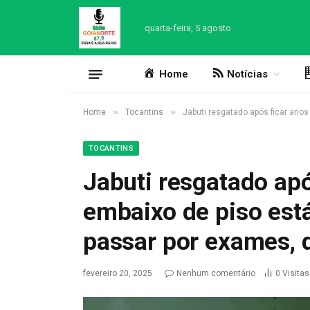
quarta-feira, 5 agosto
Home
Notícias
»
»
Home
Tocantins
Jabuti resgatado após ficar anos
TOCANTINS
Jabuti resgatado apó
embaixo de piso está
passar por exames, d
fevereiro 20, 2025
Nenhum comentário
0
Visitas