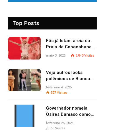
Top Posts
Fãs já lotam areia da
Praia de Copacabana
para o show de Lady
maio 3, 2025
3.840
Visitas
Gaga
Veja outros looks
polêmicos de Bianca
Censori, esposa de
fevereiro 4, 2025
Kanye West que
527
Visitas
apareceu nua no
Grammy 2025
Governador nomeia
Osires Damaso como
presidente do Ruraltins
fevereiro 25, 2025
56
Visitas