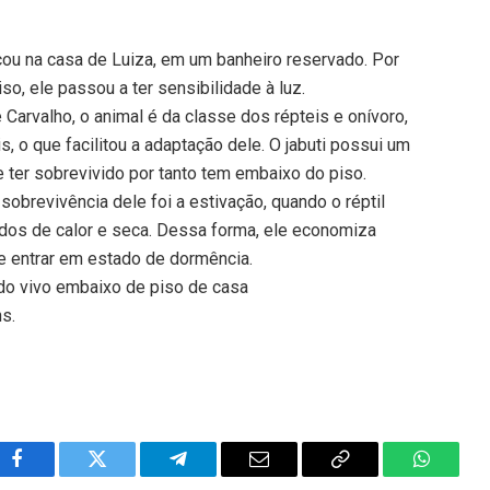
icou na casa de Luiza, em um banheiro reservado. Por
, ele passou a ter sensibilidade à luz.
Carvalho, o animal é da classe dos répteis e onívoro,
s, o que facilitou a adaptação dele. O jabuti possui um
 ter sobrevivido por tanto tem embaixo do piso.
 sobrevivência dele foi a estivação, quando o réptil
odos de calor e seca. Dessa forma, ele economiza
e entrar em estado de dormência.
ado vivo embaixo de piso de casa
ns.
Facebook
Twitter
Telegram
Email
Copy
WhatsA