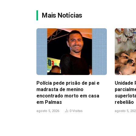
Mais Notícias
Polícia pede prisão de pai e
Unidade 
madrasta de menino
parcialme
encontrado morto em casa
superlot
em Palmas
rebelião
agosto 5, 2026
0
Visitas
agosto 5, 202