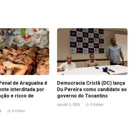
Link
Penal de Araguaína é
Democracia Cristã (DC) lança
nte interditada por
Du Pereira como candidato ao
ação e risco de
governo do Tocantins
agosto 5, 2026
0
Visitas
6
0
Visitas