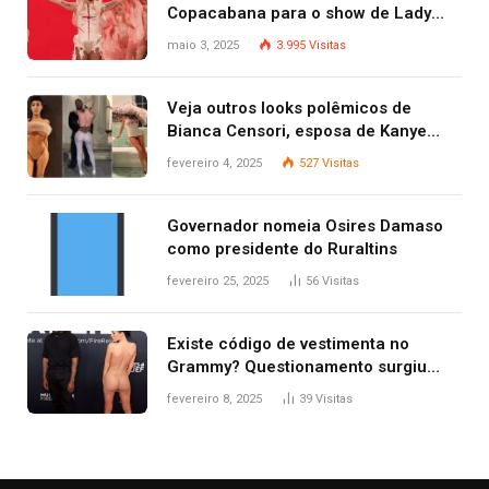
Copacabana para o show de Lady
Gaga
maio 3, 2025
3.995
Visitas
Veja outros looks polêmicos de
Bianca Censori, esposa de Kanye
West que apareceu nua no Grammy
fevereiro 4, 2025
527
Visitas
2025
Governador nomeia Osires Damaso
como presidente do Ruraltins
fevereiro 25, 2025
56
Visitas
Existe código de vestimenta no
Grammy? Questionamento surgiu
após Bianca Censori, mulher de
fevereiro 8, 2025
39
Visitas
Kanye West, aparecer nua na
premiação