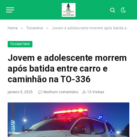
»
»
Home
Tocantins
Jovem e adolescente morrem após batida entre carro e caminhão na TO-336
TOCANTINS
Jovem e adolescente morrem
após batida entre carro e
caminhão na TO-336
janeiro 9, 2025
Nenhum comentário
10
Visitas