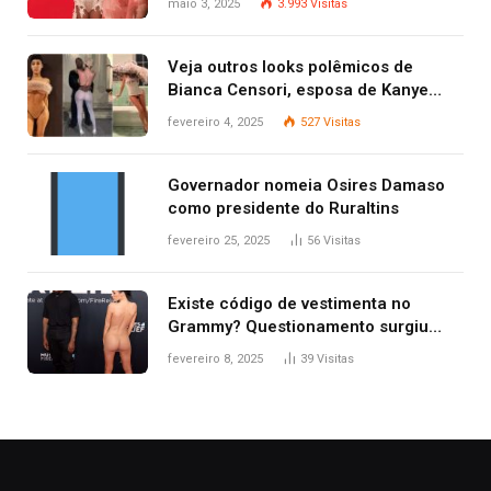
maio 3, 2025
3.993
Visitas
Veja outros looks polêmicos de
Bianca Censori, esposa de Kanye
West que apareceu nua no Grammy
fevereiro 4, 2025
527
Visitas
2025
Governador nomeia Osires Damaso
como presidente do Ruraltins
fevereiro 25, 2025
56
Visitas
Existe código de vestimenta no
Grammy? Questionamento surgiu
após Bianca Censori, mulher de
fevereiro 8, 2025
39
Visitas
Kanye West, aparecer nua na
premiação