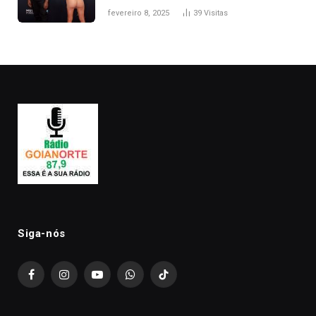
após Bianca Censori, mulher de
fevereiro 8, 2025
39
Visitas
Kanye West, aparecer nua na
premiação
Siga-nós
Facebook
Instagram
YouTube
WhatsApp
TikTok