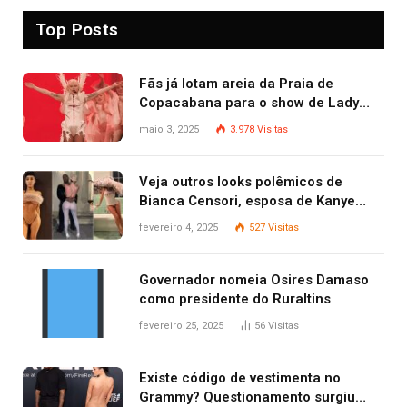
Top Posts
Fãs já lotam areia da Praia de
Copacabana para o show de Lady
Gaga
maio 3, 2025
3.978
Visitas
Veja outros looks polêmicos de
Bianca Censori, esposa de Kanye
West que apareceu nua no Grammy
fevereiro 4, 2025
527
Visitas
2025
Governador nomeia Osires Damaso
como presidente do Ruraltins
fevereiro 25, 2025
56
Visitas
Existe código de vestimenta no
Grammy? Questionamento surgiu