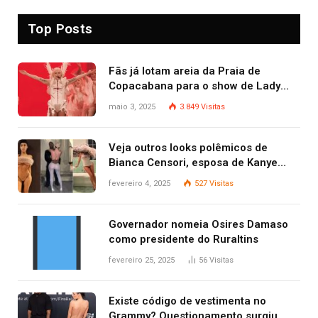
Top Posts
Fãs já lotam areia da Praia de
Copacabana para o show de Lady
Gaga
maio 3, 2025
3.849
Visitas
Veja outros looks polêmicos de
Bianca Censori, esposa de Kanye
West que apareceu nua no Grammy
fevereiro 4, 2025
527
Visitas
2025
Governador nomeia Osires Damaso
como presidente do Ruraltins
fevereiro 25, 2025
56
Visitas
Existe código de vestimenta no
Grammy? Questionamento surgiu