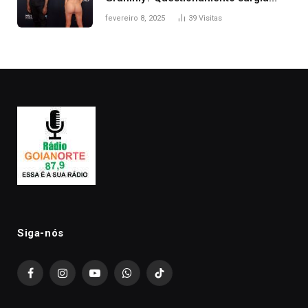
após Bianca Censori, mulher de
fevereiro 8, 2025
39
Visitas
Kanye West, aparecer nua na
premiação
Siga-nós
Facebook
Instagram
YouTube
WhatsApp
TikTok