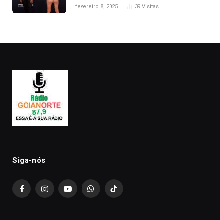
após Bianca Censori, mulher de
fevereiro 8, 2025
39
Visitas
Kanye West, aparecer nua na
premiação
Siga-nós
Facebook
Instagram
YouTube
WhatsApp
TikTok