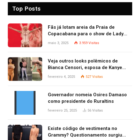
Top Posts
Fãs já lotam areia da Praia de
Copacabana para o show de Lady
Gaga
maio 3, 2025
3.959
Visitas
Veja outros looks polêmicos de
Bianca Censori, esposa de Kanye
West que apareceu nua no Grammy
fevereiro 4, 2025
527
Visitas
2025
Governador nomeia Osires Damaso
como presidente do Ruraltins
fevereiro 25, 2025
56
Visitas
Existe código de vestimenta no
Grammy? Questionamento surgiu