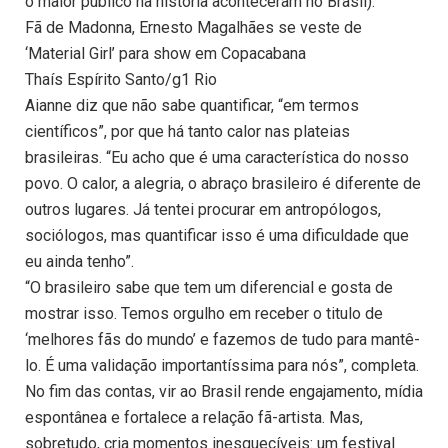
o maior público na história aconteceram no Brasil).
Fã de Madonna, Ernesto Magalhães se veste de
‘Material Girl’ para show em Copacabana
Thaís Espírito Santo/g1 Rio
Aianne diz que não sabe quantificar, “em termos
científicos”, por que há tanto calor nas plateias
brasileiras. “Eu acho que é uma característica do nosso
povo. O calor, a alegria, o abraço brasileiro é diferente de
outros lugares. Já tentei procurar em antropólogos,
sociólogos, mas quantificar isso é uma dificuldade que
eu ainda tenho”.
“O brasileiro sabe que tem um diferencial e gosta de
mostrar isso. Temos orgulho em receber o titulo de
‘melhores fãs do mundo’ e fazemos de tudo para mantê-
lo. É uma validação importantíssima para nós”, completa.
No fim das contas, vir ao Brasil rende engajamento, mídia
espontânea e fortalece a relação fã-artista. Mas,
sobretudo, cria momentos inesquecíveis: um festival