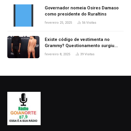
Governador nomeia Osires Damaso
como presidente do Ruraltins
fevereiro 25, 2025
56
Visitas
Existe código de vestimenta no
Grammy? Questionamento surgiu
após Bianca Censori, mulher de
fevereiro 8, 2025
39
Visitas
Kanye West, aparecer nua na
premiação