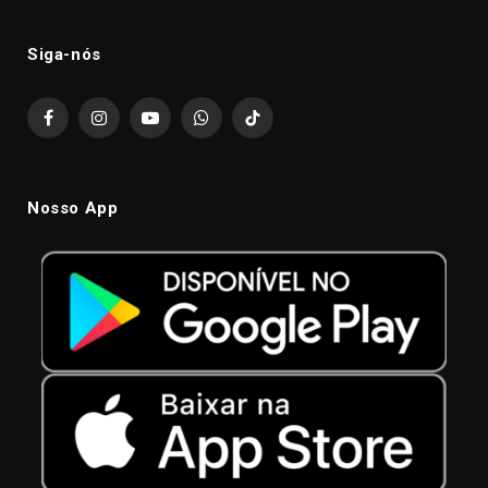
Siga-nós
Facebook
Instagram
YouTube
WhatsApp
TikTok
Nosso App