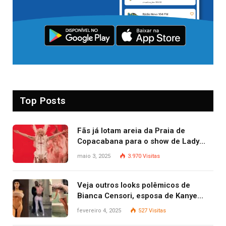
Top Posts
Fãs já lotam areia da Praia de
Copacabana para o show de Lady
Gaga
maio 3, 2025
3.970
Visitas
Veja outros looks polêmicos de
Bianca Censori, esposa de Kanye
West que apareceu nua no Grammy
fevereiro 4, 2025
527
Visitas
2025