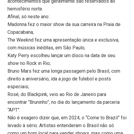
acontecimentos que geralmente são reservados ao
hemisfério norte.
Afinal, só neste ano:
Madonna fez o maior show da sua carreira na Praia de
Copacabana;
The Weeknd fez uma apresentação única e exclusiva,
com músicas inéditas, em São Paulo;
Katy Perry escolheu lançar um disco na data de seu
show no Rock in Rio;
Bruno Mars fez uma longa passagem pelo Brasil, com
direito a aniversário, ida a jogo de futebol e posts
especiais;
Rosé, do Blackpink, veio ao Rio de Janeiro para
encontrar “Bruninho”, no dia do lançamento da parceria
“APT”.
Não é exagero dizer que, em 2024, o “Come to Brazil” foi
levado à sério. Artistas entenderam o Brasil não só
como um bom local para vender shows, mas como uma