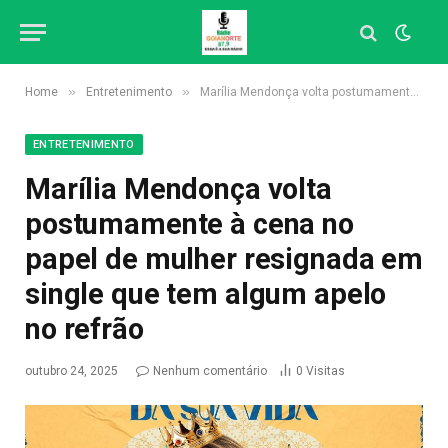
»
»
Home
Entretenimento
Marília Mendonça volta postumamente à cena no papel de mulher resignada em single que tem algum apelo no refrão
ENTRETENIMENTO
Marília Mendonça volta
postumamente à cena no
papel de mulher resignada em
single que tem algum apelo
no refrão
outubro 24, 2025
Nenhum comentário
0
Visitas