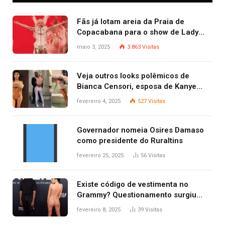
Fãs já lotam areia da Praia de
Copacabana para o show de Lady
Gaga
maio 3, 2025
3.863
Visitas
Veja outros looks polêmicos de
Bianca Censori, esposa de Kanye
West que apareceu nua no Grammy
fevereiro 4, 2025
527
Visitas
2025
Governador nomeia Osires Damaso
como presidente do Ruraltins
fevereiro 25, 2025
56
Visitas
Existe código de vestimenta no
Grammy? Questionamento surgiu
após Bianca Censori, mulher de
fevereiro 8, 2025
39
Visitas
Kanye West, aparecer nua na