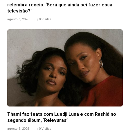
relembra receio: ‘Será que ainda sei fazer essa
televisão?’
agosto 6, 2026
0
Visitas
Thami faz feats com Luedji Luna e com Rashid no
segundo álbum, ‘Relevuras’
agosto 5, 2026
0
Visitas