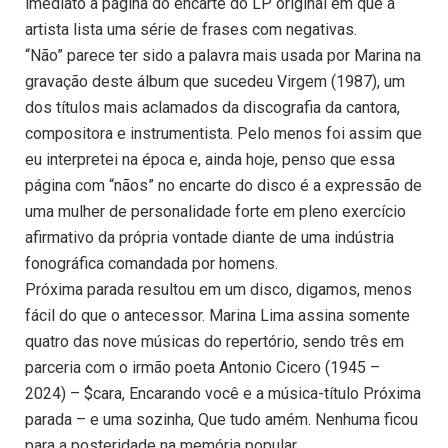
imediato a página do encarte do LP original em que a
artista lista uma série de frases com negativas.
“Não” parece ter sido a palavra mais usada por Marina na
gravação deste álbum que sucedeu Virgem (1987), um
dos títulos mais aclamados da discografia da cantora,
compositora e instrumentista. Pelo menos foi assim que
eu interpretei na época e, ainda hoje, penso que essa
página com “nãos” no encarte do disco é a expressão de
uma mulher de personalidade forte em pleno exercício
afirmativo da própria vontade diante de uma indústria
fonográfica comandada por homens.
Próxima parada resultou em um disco, digamos, menos
fácil do que o antecessor. Marina Lima assina somente
quatro das nove músicas do repertório, sendo três em
parceria com o irmão poeta Antonio Cicero (1945 –
2024) – $cara, Encarando você e a música-título Próxima
parada – e uma sozinha, Que tudo amém. Nenhuma ficou
para a posteridade na memória popular.