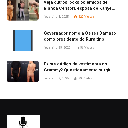
Veja outros looks polêmicos de
Bianca Censori, esposa de Kanye
West que apareceu nua no Grammy
fevereiro 4, 2025
527
Visitas
2025
Governador nomeia Osires Damaso
como presidente do Ruraltins
fevereiro 25, 2025
56
Visitas
Existe código de vestimenta no
Grammy? Questionamento surgiu
após Bianca Censori, mulher de
fevereiro 8, 2025
39
Visitas
Kanye West, aparecer nua na
premiação