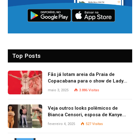
Top Posts
Fãs já lotam areia da Praia de
Copacabana para o show de Lady
Gaga
maio 3, 2025
3.886
Visitas
Veja outros looks polêmicos de
Bianca Censori, esposa de Kanye
West que apareceu nua no Grammy
fevereiro 4, 2025
527
Visitas
2025