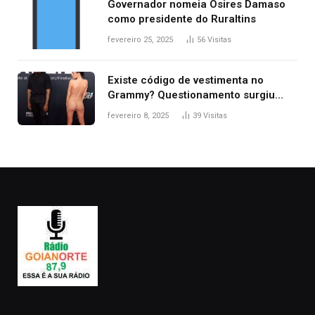
Governador nomeia Osires Damaso
como presidente do Ruraltins
fevereiro 25, 2025
56
Visitas
Existe código de vestimenta no
Grammy? Questionamento surgiu
após Bianca Censori, mulher de
fevereiro 8, 2025
39
Visitas
Kanye West, aparecer nua na
premiação