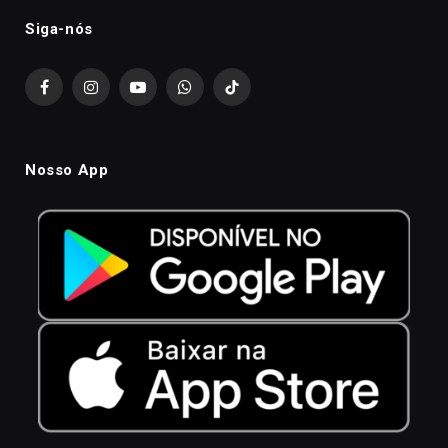
Siga-nós
Facebook
Instagram
YouTube
WhatsApp
TikTok
Nosso App